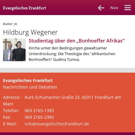
Nav
Evangelisches Frankfurt
Autor_in
Hildburg Wegener
Rubrik
Ausgabe
Autor_in
Studientag über den „Bonhoeffer Afrikas“
Kirche unter den Bedingungen gewaltsamer
Bücher & Filme
Unterdrückung: Die Theologie des "afrikanischen
Bonhoeffers" Gudina Tumsa.
Ethik
Gott & Glauben
Evangelisches Frankfurt
Kultur
Nachrichten und Debatten
Lebenslagen
Adresse:
Kurt-Schumacher-Sraße 23, 60311 Frankfurt am
Main
Meinungen
Telefon:
069 2165-1383
Fax:
069 2165-2383
Menschen
E-Mail:
info@evangelischesfrankfurt.de
Stadtkirche