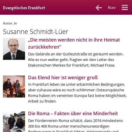
Nav
Evangelisches Frankfurt
Autor_in
Susanne Schmidt-Lüer
Rubrik
Ausgabe
Autor_in
„Die meisten werden nicht in ihre Heimat
zurückkehren“
Bücher & Filme
Das Gelände an der Gutleutstraße ist geräumt worden.
Wie es nun weiter geht, fragten wir den Leiter des
Ethik
Diakonischen Werkes für Frankfurt, Michael Frase.
Gott & Glauben
Das Elend hier ist weniger groß
Kultur
In Frankfurt leben sie unter erbärmlichen Bedingungen,
aber zuhause wäre es noch schlimmer: Osteuropäische
Lebenslagen
Roma haben im vereinten Europa fast keine Möglichkeit,
Arbeit zu finden.
Meinungen
Die Roma – Fakten über eine Minderheit
Menschen
Der Förderverein Roma schätzt, dass 2016 mindestens
300 bis 400 Roma unter menschenunwürdigen
Stadtkirche
Bedingungen in Frankfurt lebten. Hintergründe und