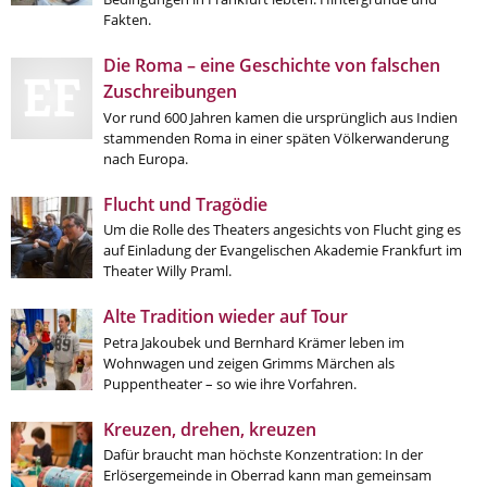
Fakten.
Aktuelle Printausgabe
Die Roma – eine Geschichte von falschen
Oktober 2017
Zuschreibungen
Vor rund 600 Jahren kamen die ursprünglich aus Indien
Download
stammenden Roma in einer späten Völkerwanderung
nach Europa.
Informationen
Flucht und Tragödie
Aus (nicht nur) Frankfurter Blogs
Um die Rolle des Theaters angesichts von Flucht ging es
auf Einladung der Evangelischen Akademie Frankfurt im
Videos
Theater Willy Praml.
Beratung & Info
Alte Tradition wieder auf Tour
Impressum
Petra Jakoubek und Bernhard Krämer leben im
Wohnwagen und zeigen Grimms Märchen als
Puppentheater – so wie ihre Vorfahren.
Hinweis
Kreuzen, drehen, kreuzen
Diese Website wurde am 28. November 2017
Dafür braucht man höchste Konzentration: In der
archiviert. Neues Online-Angebot:
Evangelische
Erlösergemeinde in Oberrad kann man gemeinsam