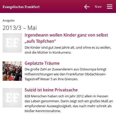
Nav
Evangelisches Frankfurt
Ausgabe
2013/3 – Mai
Rubrik
Ausgabe
Autor_in
Irgendwann wollen Kinder ganz von selbst
„aufs Töpfchen“
Bücher & Filme
Die Kinder sind gut zwei Jahre alt, und ohne es zu wollen,
sind die Mütter in Konkurrenz.
Ethik
Geplatzte Träume
Gott & Glauben
Die große Zahl an Zuwanderern aus Osteuropa bringt
Kultur
Hilfseinrichtungen wie den Frankfurter Obdachlosen-
Tagestreff Weser 5 an ihre Grenzen.
Lebenslagen
Suizid ist keine Privatsache
Meinungen
828 Menschen haben sich im Jahr 2012 allein in Hessen
das Leben genommen. Darin zeigt sich ein großes Maß an
Menschen
empfundener Ausweglosigkeit, das nach mehr schreit als
bloßer Kenntnisnahme.
Stadtkirche