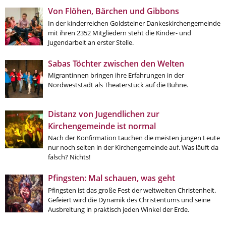
Von Flöhen, Bärchen und Gibbons
Aktuelle Printausgabe
In der kinderreichen Goldsteiner Dankeskirchengemeinde
mit ihren 2352 Mitgliedern steht die Kinder- und
Oktober 2017
Jugendarbeit an erster Stelle.
Download
Sabas Töchter zwischen den Welten
Migrantinnen bringen ihre Erfahrungen in der
Informationen
Nordweststadt als Theaterstück auf die Bühne.
Aus (nicht nur) Frankfurter Blogs
Distanz von Jugendlichen zur
Videos
Kirchengemeinde ist normal
Beratung & Info
Nach der Konfirmation tauchen die meisten jungen Leute
nur noch selten in der Kirchengemeinde auf. Was läuft da
Impressum
falsch? Nichts!
Pfingsten: Mal schauen, was geht
Hinweis
Pfingsten ist das große Fest der weltweiten Christenheit.
Gefeiert wird die Dynamik des Christentums und seine
Diese Website wurde am 28. November 2017
Ausbreitung in praktisch jeden Winkel der Erde.
archiviert. Neues Online-Angebot:
Evangelische