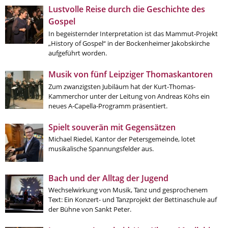
Lustvolle Reise durch die Geschichte des
Aktuelle Printausgabe
Gospel
In begeisternder Interpretation ist das Mammut-Projekt
Oktober 2017
„History of Gospel“ in der Bockenheimer Jakobskirche
aufgeführt worden.
Download
Musik von fünf Leipziger Thomaskantoren
Informationen
Zum zwanzigsten Jubiläum hat der Kurt-Thomas-
Kammerchor unter der Leitung von Andreas Köhs ein
Aus (nicht nur) Frankfurter Blogs
neues A-Capella-Programm präsentiert.
Videos
Spielt souverän mit Gegensätzen
Beratung & Info
Michael Riedel, Kantor der Petersgemeinde, lotet
musikalische Spannungsfelder aus.
Impressum
Bach und der Alltag der Jugend
Hinweis
Wechselwirkung von Musik, Tanz und gesprochenem
Text: Ein Konzert- und Tanzprojekt der Bettinaschule auf
Diese Website wurde am 28. November 2017
der Bühne von Sankt Peter.
archiviert. Neues Online-Angebot:
Evangelische