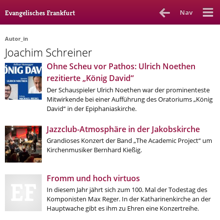
Nav
Evangelisches Frankfurt
Autor_in
Joachim Schreiner
Rubrik
Ausgabe
Autor_in
Ohne Scheu vor Pathos: Ulrich Noethen
rezitierte „König David“
Bücher & Filme
Der Schauspieler Ulrich Noethen war der prominenteste
Mitwirkende bei einer Aufführung des Oratoriums „König
Ethik
David“ in der Epiphaniaskirche.
Gott & Glauben
Jazzclub-Atmosphäre in der Jakobskirche
Kultur
Grandioses Konzert der Band „The Academic Project“ um
Kirchenmusiker Bernhard Kießig.
Lebenslagen
Meinungen
Fromm und hoch virtuos
In diesem Jahr jährt sich zum 100. Mal der Todestag des
Menschen
Komponisten Max Reger. In der Katharinenkirche an der
Hauptwache gibt es ihm zu Ehren eine Konzertreihe.
Stadtkirche