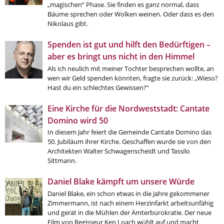
„magischen“ Phase. Sie finden es ganz normal, dass
Bäume sprechen oder Wolken weinen. Oder dass es den
Aktuelle Printausgabe
Nikolaus gibt.
Oktober 2017
Spenden ist gut und hilft den Bedürftigen –
Download
aber es bringt uns nicht in den Himmel
Als ich neulich mit meiner Tochter besprechen wollte, an
wen wir Geld spenden könnten, fragte sie zurück: „Wieso?
Informationen
Hast du ein schlechtes Gewissen?“
Aus (nicht nur) Frankfurter Blogs
Eine Kirche für die Nordweststadt: Cantate
Videos
Domino wird 50
In diesem Jahr feiert die Gemeinde Cantate Domino das
Beratung & Info
50. Jubiläum ihrer Kirche. Geschaffen wurde sie von den
Architekten Walter Schwagenscheidt und Tassilo
Impressum
Sittmann.
Daniel Blake kämpft um unsere Würde
Hinweis
Daniel Blake, ein schon etwas in die Jahre gekommener
Zimmermann, ist nach einem Herzinfarkt arbeitsunfähig
Diese Website wurde am 28. November 2017
und gerät in die Mühlen der Ämterbürokratie. Der neue
archiviert. Neues Online-Angebot:
Evangelische
Film von Regisseur Ken Loach wühlt auf und macht