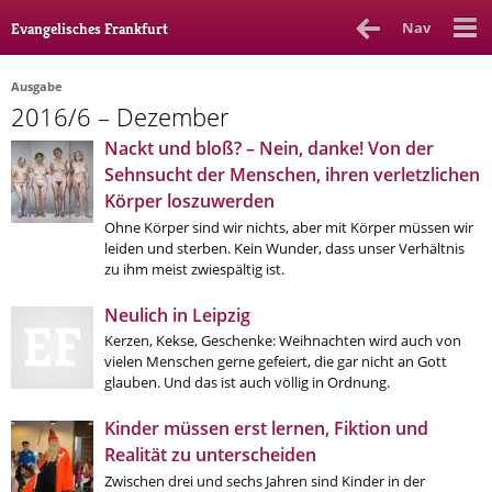
Nav
Evangelisches Frankfurt
Ausgabe
2016/6 – Dezember
Rubrik
Ausgabe
Autor_in
Nackt und bloß? – Nein, danke! Von der
Sehnsucht der Menschen, ihren verletzlichen
Bücher & Filme
Körper loszuwerden
Ethik
Ohne Körper sind wir nichts, aber mit Körper müssen wir
leiden und sterben. Kein Wunder, dass unser Verhältnis
Gott & Glauben
zu ihm meist zwiespältig ist.
Kultur
Neulich in Leipzig
Kerzen, Kekse, Geschenke: Weihnachten wird auch von
Lebenslagen
vielen Menschen gerne gefeiert, die gar nicht an Gott
glauben. Und das ist auch völlig in Ordnung.
Meinungen
Kinder müssen erst lernen, Fiktion und
Menschen
Realität zu unterscheiden
Stadtkirche
Zwischen drei und sechs Jahren sind Kinder in der