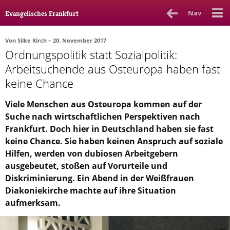
Nav
Evangelisches Frankfurt
Von
Silke Kirch
– 20. November 2017
Ordnungspolitik statt Sozialpolitik:
Rubrik
Ausgabe
Autor_in
Arbeitsuchende aus Osteuropa haben fast
keine Chance
Bücher & Filme
Viele Menschen aus Osteuropa kommen auf der
Ethik
Suche nach wirtschaftlichen Perspektiven nach
Gott & Glauben
Frankfurt. Doch hier in Deutschland haben sie fast
keine Chance. Sie haben keinen Anspruch auf soziale
Kultur
Hilfen, werden von dubiosen Arbeitgebern
Lebenslagen
ausgebeutet, stoßen auf Vorurteile und
Diskriminierung. Ein Abend in der Weißfrauen
Meinungen
Diakoniekirche machte auf ihre Situation
aufmerksam.
Menschen
Stadtkirche