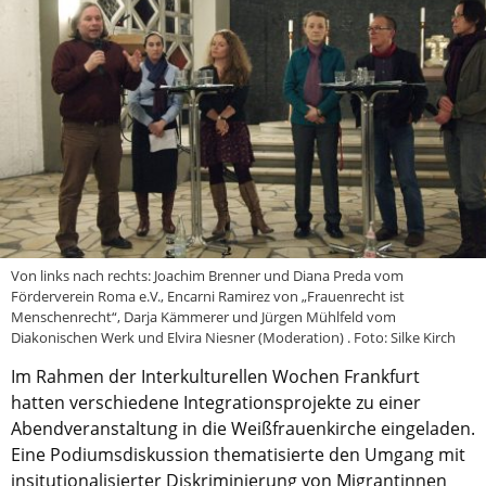
Aktuelle Printausgabe
Oktober 2017
Download
Informationen
Aus (nicht nur) Frankfurter Blogs
Videos
Von links nach rechts: Joachim Brenner und Diana Preda vom
Beratung & Info
Förderverein Roma e.V., Encarni Ramirez von „Frauenrecht ist
Menschenrecht“, Darja Kämmerer und Jürgen Mühlfeld vom
Impressum
Diakonischen Werk und Elvira Niesner (Moderation) . Foto: Silke Kirch
Im Rahmen der Interkulturellen Wochen Frankfurt
Hinweis
hatten verschiedene Integrationsprojekte zu einer
Abendveranstaltung in die Weißfrauenkirche eingeladen.
Diese Website wurde am 28. November 2017
Eine Podiumsdiskussion thematisierte den Umgang mit
archiviert. Neues Online-Angebot:
Evangelische
insitutionalisierter Diskriminierung von Migrantinnen