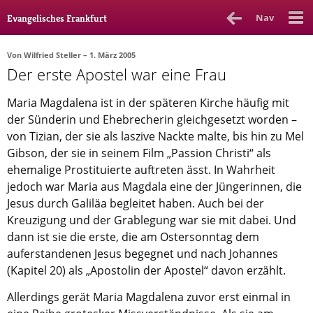
Nav
Evangelisches Frankfurt
Von
Wilfried Steller
– 1. März 2005
Der erste Apostel war eine Frau
Rubrik
Ausgabe
Autor_in
Maria Magdalena ist in der späteren Kirche häufig mit
Bücher & Filme
der Sünderin und Ehebrecherin gleichgesetzt worden –
von Tizian, der sie als laszive Nackte malte, bis hin zu Mel
Ethik
Gibson, der sie in seinem Film „Passion Christi“ als
ehemalige Prostituierte auftreten ässt. In Wahrheit
Gott & Glauben
jedoch war Maria aus Magdala eine der Jüngerinnen, die
Kultur
Jesus durch Galiläa begleitet haben. Auch bei der
Kreuzigung und der Grablegung war sie mit dabei. Und
Lebenslagen
dann ist sie die erste, die am Ostersonntag dem
Meinungen
auferstandenen Jesus begegnet und nach Johannes
(Kapitel 20) als „Apostolin der Apostel“ davon erzählt.
Menschen
Allerdings gerät Maria Magdalena zuvor erst einmal in
Stadtkirche