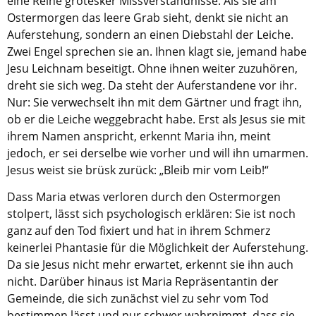
eine Reihe grotesker Missverständnisse. Als sie am
Ostermorgen das leere Grab sieht, denkt sie nicht an
Aktuelle Printausgabe
Auferstehung, sondern an einen Diebstahl der Leiche.
Oktober 2017
Zwei Engel sprechen sie an. Ihnen klagt sie, jemand habe
Jesu Leichnam beseitigt. Ohne ihnen weiter zuzuhören,
Download
dreht sie sich weg. Da steht der Auferstandene vor ihr.
Nur: Sie verwechselt ihn mit dem Gärtner und fragt ihn,
Informationen
ob er die Leiche weggebracht habe. Erst als Jesus sie mit
ihrem Namen anspricht, erkennt Maria ihn, meint
Aus (nicht nur) Frankfurter Blogs
jedoch, er sei derselbe wie vorher und will ihn umarmen.
Videos
Jesus weist sie brüsk zurück: „Bleib mir vom Leib!“
Beratung & Info
Dass Maria etwas verloren durch den Ostermorgen
stolpert, lässt sich psychologisch erklären: Sie ist noch
Impressum
ganz auf den Tod fixiert und hat in ihrem Schmerz
keinerlei Phantasie für die Möglichkeit der Auferstehung.
Hinweis
Da sie Jesus nicht mehr erwartet, erkennt sie ihn auch
nicht. Darüber hinaus ist Maria Repräsentantin der
Diese Website wurde am 28. November 2017
Gemeinde, die sich zunächst viel zu sehr vom Tod
archiviert. Neues Online-Angebot:
Evangelische
bestimmen lässt und nur schwer wahrnimmt, dass sie