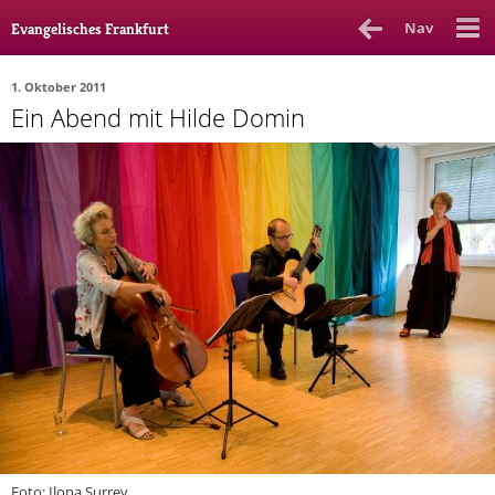
Nav
Evangelisches Frankfurt
1. Oktober 2011
Ein Abend mit Hilde Domin
Rubrik
Ausgabe
Autor_in
Bücher & Filme
Ethik
Gott & Glauben
Kultur
Lebenslagen
Meinungen
Menschen
Stadtkirche
Foto: Ilona Surrey