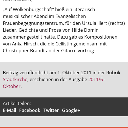
„Auf Wolkenbürgschaft“ hieß ein literarisch-
Aktuelle Printausgabe
musikalischer Abend im Evangelischen
Oktober 2017
Frauenbegegnungszentrum, für den Ursula Illert (rechts)
Lieder, Gedichte und Prosa von Hilde Domin
Download
zusammengestellt hatte. Dazu gab es Kompositionen
von Anka Hirsch, die die Cellistin gemeinsam mit
Informationen
Christopher Brandt an der Gitarre vortrug.
Aus (nicht nur) Frankfurter Blogs
Videos
Beitrag veröffentlicht am 1. Oktober 2011 in der Rubrik
Beratung & Info
Stadtkirche
, erschienen in der Ausgabe
2011/6 -
Oktober
.
Impressum
Artikel teilen:
Hinweis
E-Mail
Facebook
Twitter
Google+
Diese Website wurde am 28. November 2017
archiviert. Neues Online-Angebot:
Evangelische