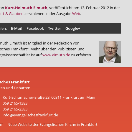
von
Kurt-Helmuth Eimuth
, veröffentlicht am 13. Februar 2012 in der
ott & Glauben
, erschienen in der Ausgabe
Web
.
ilen:
E-Mail
Facebook
Twitter
Google+
muth Eimuth ist Mitglied in der Redaktion von
isches Frankfurt". Mehr über den Publizisten und
swissenschaftler ist auf
www.eimuth.de
zu erfahren.
sches Frankfurt
ten und Debatten
Kurt-Schumacher-Sraße 23, 60311 Frankfurt am Main
069 2165-1383
069 2165-2383
info@evangelischesfrankfurt.de
um
Neue Website der Evangelischen Kirche in Frankfurt