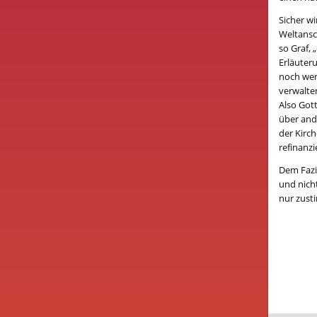
Sicher wi
Weltansc
so Graf, 
Erläuter
noch wen
verwalte
Also Got
über and
der Kirc
refinanz
Dem Fazi
und nich
nur zusti