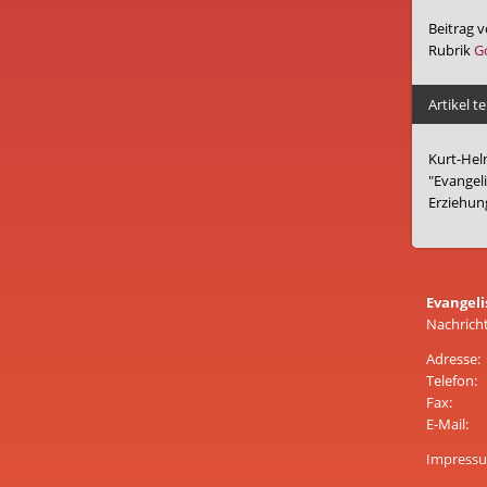
Beitrag 
Rubrik
G
Artikel te
Kurt-Hel
"Evangel
Erziehung
Evangeli
Nachrich
Adresse:
Telefon:
Fax:
E-Mail:
Impress