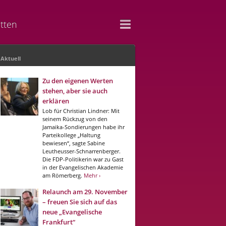
tten
Aktuell
Zu den eigenen Werten
stehen, aber sie auch
erklären
Lob für Christian Lindner: Mit
seinem Rückzug von den
Jamaika-Sondierungen habe ihr
Parteikollege „Haltung
bewiesen“, sagte Sabine
Leutheusser-Schnarrenberger.
Die FDP-Politikerin war zu Gast
in der Evangelischen Akademie
am Römerberg.
Mehr ›
Relaunch am 29. November
– freuen Sie sich auf das
neue „Evangelische
Frankfurt“