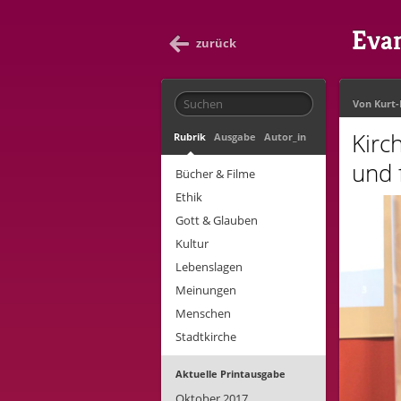
Evan
zurück
Von
Kurt
Kirc
Rubrik
Ausgabe
Autor_in
und
Bücher & Filme
Ethik
Gott & Glauben
Kultur
Lebenslagen
Meinungen
Menschen
Stadtkirche
Aktuelle Printausgabe
Oktober 2017