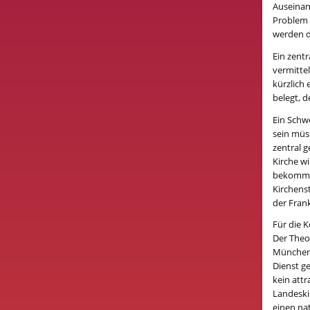
Auseinan
Problem 
werden da
Ein zentr
vermitte
kürzlich 
belegt, d
Ein Schw
sein müs
zentral 
Kirche wi
bekommt 
Kirchenst
der Fran
Für die 
Der Theol
München 
Dienst ge
kein attr
Landeskir
einen na