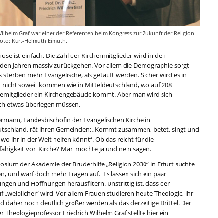
Wilhelm Graf war einer der Referenten beim Kongress zur Zukunft der Religion
 Foto: Kurt-Helmuth Eimuth.
ose ist einfach: Die Zahl der Kirchenmitglieder wird in den
n Jahren massiv zurückgehen. Vor allem die Demographie sorgt
s sterben mehr Evangelische, als getauft werden. Sicher wird es in
t nicht soweit kommen wie in Mitteldeutschland, wo auf 208
mitglieder ein Kirchengebäude kommt. Aber man wird sich
sch etwas überlegen müssen.
kermann, Landesbischöfin der Evangelischen Kirche in
utschland, rät ihren Gemeinden: „Kommt zusammen, betet, singt und
 wo ihr in der Welt helfen könnt“. Ob das reicht für die
fähigkeit von Kirche? Man möchte ja und nein sagen.
osium der Akademie der Bruderhilfe „Religion 2030“ in Erfurt suchte
n, und warf doch mehr Fragen auf. Es lassen sich ein paar
ngen und Hoffnungen herausfiltern. Unstrittig ist, dass der
f „weiblicher“ wird. Vor allem Frauen studieren heute Theologie, ihr
rd daher noch deutlich größer werden als das derzeitige Drittel. Der
Theologieprofessor Friedrich Wilhelm Graf stellte hier ein