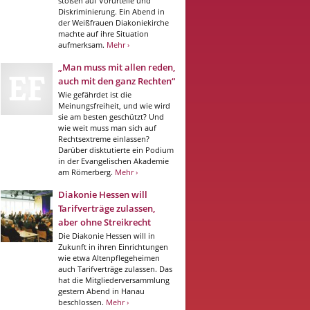
stoßen auf Vorurteile und
Diskriminierung. Ein Abend in
der Weißfrauen Diakoniekirche
machte auf ihre Situation
aufmerksam.
Mehr ›
„Man muss mit allen reden,
auch mit den ganz Rechten“
Wie gefährdet ist die
Meinungsfreiheit, und wie wird
sie am besten geschützt? Und
wie weit muss man sich auf
Rechtsextreme einlassen?
Darüber disktutierte ein Podium
in der Evangelischen Akademie
am Römerberg.
Mehr ›
Diakonie Hessen will
Tarifverträge zulassen,
aber ohne Streikrecht
Die Diakonie Hessen will in
Zukunft in ihren Einrichtungen
wie etwa Altenpflegeheimen
auch Tarifverträge zulassen. Das
hat die Mitgliederversammlung
gestern Abend in Hanau
beschlossen.
Mehr ›