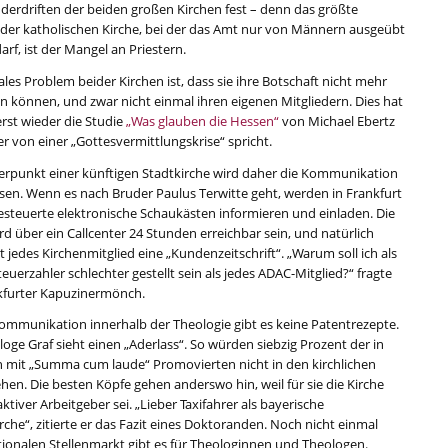
derdriften der beiden großen Kirchen fest – denn das größte
der katholischen Kirche, bei der das Amt nur von Männern ausgeübt
rf, ist der Mangel an Priestern.
ales Problem beider Kirchen ist, dass sie ihre Botschaft nicht mehr
ln können, und zwar nicht einmal ihren eigenen Mitgliedern. Dies hat
erst wieder die Studie
„Was glauben die Hessen“
von Michael Ebertz
er von einer „Gottesvermittlungskrise“ spricht.
erpunkt einer künftigen Stadtkirche wird daher die Kommunikation
sen. Wenn es nach Bruder Paulus Terwitte geht, werden in Frankfurt
gesteuerte elektronische Schaukästen informieren und einladen. Die
rd über ein Callcenter 24 Stunden erreichbar sein, und natürlich
jedes Kirchenmitglied eine „Kundenzeitschrift“. „Warum soll ich als
euerzahler schlechter gestellt sein als jedes ADAC-Mitglied?“ fragte
kfurter Kapuzinermönch.
Kommunikation innerhalb der Theologie gibt es keine Patentrezepte.
oge Graf sieht einen „Aderlass“. So würden siebzig Prozent der in
mit „Summa cum laude“ Promovierten nicht in den kirchlichen
hen. Die besten Köpfe gehen anderswo hin, weil für sie die Kirche
aktiver Arbeitgeber sei. „Lieber Taxifahrer als bayerische
che“, zitierte er das Fazit eines Doktoranden. Noch nicht einmal
tionalen Stellenmarkt gibt es für Theologinnen und Theologen.