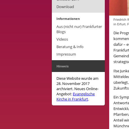
Download
Informationen
Friedrich 
in Erfurt.
Aus (nicht nur) Frankfurter
Blogs
Die Progn
kommende
Videos
dafür – e
Beratung & Info
Frankfur
Impressum
Gemeinde
strategi
Hinweis
Ilse Jun
Mittelde
Diese Website wurde am
überlegt,
28. November 2017
Zukunfts
archiviert. Neues Online-
Angebot:
Evangelische
Ein Symp
Kirche in Frankfurt
.
Antworte
Entwicklu
Pfarrberu
Anteil wi
Münchner 