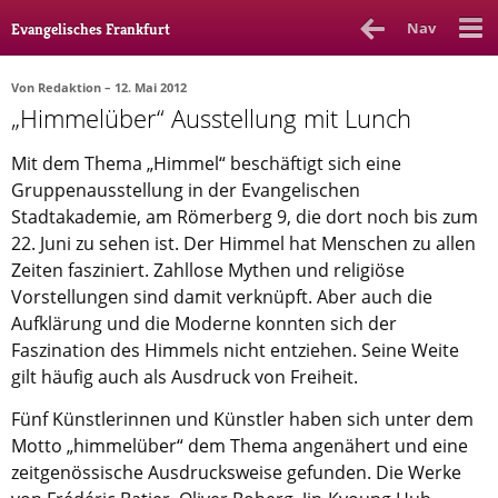
Nav
Evangelisches Frankfurt
Von
Redaktion
– 12. Mai 2012
„Himmelüber“ Ausstellung mit Lunch
Rubrik
Ausgabe
Autor_in
Mit dem Thema „Himmel“ beschäftigt sich eine
Bücher & Filme
Gruppenausstellung in der Evangelischen
Stadtakademie, am Römerberg 9, die dort noch bis zum
Ethik
22. Juni zu sehen ist. Der Himmel hat Menschen zu allen
Zeiten fasziniert. Zahllose Mythen und religiöse
Gott & Glauben
Vorstellungen sind damit verknüpft. Aber auch die
Kultur
Aufklärung und die Moderne konnten sich der
Faszination des Himmels nicht entziehen. Seine Weite
Lebenslagen
gilt häufig auch als Ausdruck von Freiheit.
Meinungen
Fünf Künstlerinnen und Künstler haben sich unter dem
Menschen
Motto „himmelüber“ dem Thema angenähert und eine
zeitgenössische Ausdrucksweise gefunden. Die Werke
Stadtkirche