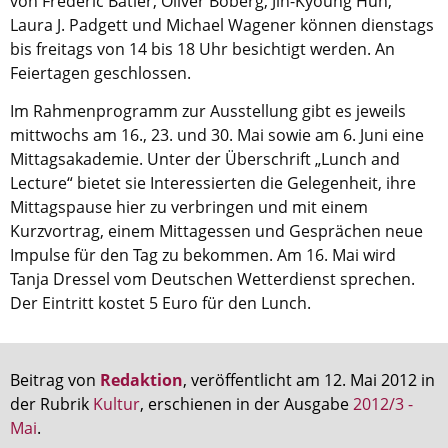
von Frédéric Batier, Oliver Boberg, Jin-Kyoung Huh,
Laura J. Padgett und Michael Wagener können dienstags
Aktuelle Printausgabe
bis freitags von 14 bis 18 Uhr besichtigt werden. An
Oktober 2017
Feiertagen geschlossen.
Download
Im Rahmenprogramm zur Ausstellung gibt es jeweils
mittwochs am 16., 23. und 30. Mai sowie am 6. Juni eine
Mittagsakademie. Unter der Überschrift „Lunch and
Informationen
Lecture“ bietet sie Interessierten die Gelegenheit, ihre
Aus (nicht nur) Frankfurter Blogs
Mittagspause hier zu verbringen und mit einem
Kurzvortrag, einem Mittagessen und Gesprächen neue
Videos
Impulse für den Tag zu bekommen. Am 16. Mai wird
Beratung & Info
Tanja Dressel vom Deutschen Wetterdienst sprechen.
Der Eintritt kostet 5 Euro für den Lunch.
Impressum
Hinweis
Beitrag von
Redaktion
, veröffentlicht am 12. Mai 2012 in
der Rubrik
Kultur
, erschienen in der Ausgabe
2012/3 -
Diese Website wurde am 28. November 2017
Mai
.
archiviert. Neues Online-Angebot:
Evangelische