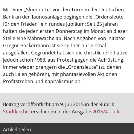
Mit einer „Slumhütte“ vor den Türmen der Deutschen
Aktuelle Printausgabe
Bank an der Taunusanlage begingen die „Ordensleute
Oktober 2017
für den Frieden“ ein rundes Jubiäum: Seit 25 Jahren
halten sie jeden ersten Donnerstag im Monat an dieser
Download
Stelle eine Mahnwache ab. Nach Angaben von Initiator
Gregor Böckermann ist sie seither nur einmal
Informationen
ausgefallen. Gegründet hat sich die christliche Initiative
Aus (nicht nur) Frankfurter Blogs
jedoch schon 1983, aus Protest gegen die Aufrüstung.
Immer wieder prangern die „Ordensleute“ (zu denen
Videos
auch Laien gehören), mit phantasievollen Aktionen
Profitstreben und Kapitalismus an.
Beratung & Info
Impressum
Beitrag veröffentlicht am 9. Juli 2015 in der Rubrik
Hinweis
Stadtkirche
, erschienen in der Ausgabe
2015/4 – Juli
.
Diese Website wurde am 28. November 2017
Artikel teilen:
archiviert. Neues Online-Angebot:
Evangelische