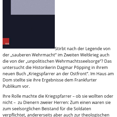
Aktuelle Printausgabe
Oktober 2017
Download
Informationen
Stirbt nach der Legende von
Aus (nicht nur) Frankfurter Blogs
der „sauberen Wehrmacht“ im Zweiten Weltkrieg auch
Videos
die von der „unpolitischen Wehrmachtsseelsorge“? Das
untersucht die Historikerin Dagmar Pöpping in ihrem
Beratung & Info
neuen Buch „Kriegspfarrer an der Ostfront“. Im Haus am
Dom stellte sie ihre Ergebnisse dem Frankfurter
Impressum
Publikum vor.
Hinweis
Ihre Rolle machte die Kriegspfarrer – ob sie wollten oder
nicht – zu Dienern zweier Herren: Zum einen waren sie
Diese Website wurde am 28. November 2017
zum seelsorglichen Beistand für die Soldaten
archiviert. Neues Online-Angebot:
Evangelische
verpflichtet, andererseits aber auch zur theologischen