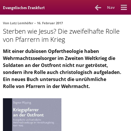
Nav
Evangelisches Frankfurt
Von
Lutz Lemhöfer
– 16. Februar 2017
Sterben wie Jesus? Die zweifelhafte Rolle
Rubrik
Ausgabe
Autor_in
von Pfarrern im Krieg
Bücher & Filme
Mit einer dubiosen Opfertheologie haben
Wehrmachtsseelsorger im Zweiten Weltkrieg die
Ethik
Soldaten an der Ostfront nicht nur getröstet,
Gott & Glauben
sondern ihre Rolle auch christologisch aufgeladen.
Ein neues Buch untersucht die unrühmliche
Kultur
Rolle von Pfarrern in der Wehrmacht.
Lebenslagen
Meinungen
Menschen
Stadtkirche