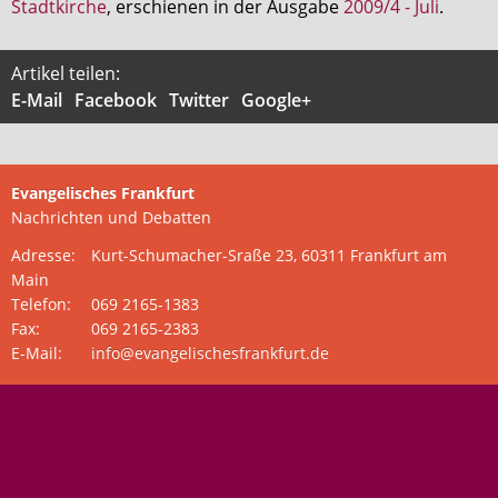
Stadtkirche
, erschienen in der Ausgabe
2009/4 - Juli
.
Aktuelle Printausgabe
Artikel teilen:
Oktober 2017
E-Mail
Facebook
Twitter
Google+
Download
Informationen
Evangelisches Frankfurt
Aus (nicht nur) Frankfurter Blogs
Nachrichten und Debatten
Adresse:
Kurt-Schumacher-Sraße 23, 60311 Frankfurt am
Videos
Main
Beratung & Info
Telefon:
069 2165-1383
Fax:
069 2165-2383
Impressum
E-Mail:
info@evangelischesfrankfurt.de
Hinweis
Diese Website wurde am 28. November 2017
archiviert. Neues Online-Angebot:
Evangelische