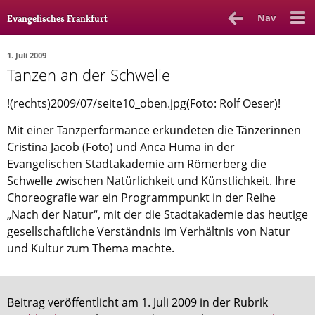
Nav
Evangelisches Frankfurt
1. Juli 2009
Tanzen an der Schwelle
Rubrik
Ausgabe
Autor_in
!(rechts)2009/07/seite10_oben.jpg(Foto: Rolf Oeser)!
Bücher & Filme
Mit einer Tanzperformance erkundeten die Tänzerinnen
Ethik
Cristina Jacob (Foto) und Anca Huma in der
Evangelischen Stadtakademie am Römerberg die
Gott & Glauben
Schwelle zwischen Natürlichkeit und Künstlichkeit. Ihre
Choreografie war ein Programmpunkt in der Reihe
Kultur
„Nach der Natur“, mit der die Stadtakademie das heutige
Lebenslagen
gesellschaftliche Verständnis im Verhältnis von Natur
und Kultur zum Thema machte.
Meinungen
Menschen
Beitrag veröffentlicht am 1. Juli 2009 in der Rubrik
Stadtkirche