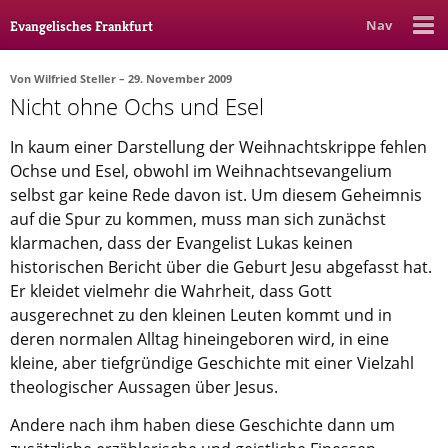
Nav
Evangelisches Frankfurt
Von
Wilfried Steller
– 29. November 2009
Nicht ohne Ochs und Esel
Rubrik
Ausgabe
Autor_in
In kaum einer Darstellung der Weihnachtskrippe fehlen
Bücher & Filme
Ochse und Esel, obwohl im Weihnachtsevangelium
selbst gar keine Rede davon ist. Um diesem Geheimnis
Ethik
auf die Spur zu kommen, muss man sich zunächst
klarmachen, dass der Evangelist Lukas keinen
Gott & Glauben
historischen Bericht über die Geburt Jesu abgefasst hat.
Kultur
Er kleidet vielmehr die Wahrheit, dass Gott
ausgerechnet zu den kleinen Leuten kommt und in
Lebenslagen
deren normalen Alltag hineingeboren wird, in eine
Meinungen
kleine, aber tiefgründige Geschichte mit einer Vielzahl
theologischer Aussagen über Jesus.
Menschen
Andere nach ihm haben diese Geschichte dann um
Stadtkirche