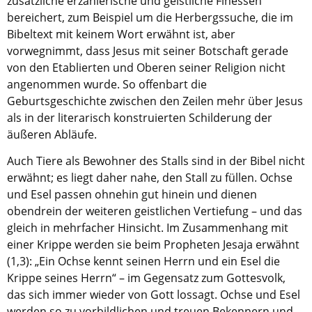
zusätzliche erzählerische und geistliche Finessen
bereichert, zum Beispiel um die Herbergssuche, die im
Aktuelle Printausgabe
Bibeltext mit keinem Wort erwähnt ist, aber
Oktober 2017
vorwegnimmt, dass Jesus mit seiner Botschaft gerade
von den Etablierten und Oberen seiner Religion nicht
Download
angenommen wurde. So offenbart die
Geburtsgeschichte zwischen den Zeilen mehr über Jesus
Informationen
als in der literarisch konstruierten Schilderung der
äußeren Abläufe.
Aus (nicht nur) Frankfurter Blogs
Auch Tiere als Bewohner des Stalls sind in der Bibel nicht
Videos
erwähnt; es liegt daher nahe, den Stall zu füllen. Ochse
Beratung & Info
und Esel passen ohnehin gut hinein und dienen
obendrein der weiteren geistlichen Vertiefung – und das
Impressum
gleich in mehrfacher Hinsicht. Im Zusammenhang mit
einer Krippe werden sie beim Propheten Jesaja erwähnt
Hinweis
(1,3): „Ein Ochse kennt seinen Herrn und ein Esel die
Krippe seines Herrn“ – im Gegensatz zum Gottesvolk,
Diese Website wurde am 28. November 2017
das sich immer wieder von Gott lossagt. Ochse und Esel
archiviert. Neues Online-Angebot:
Evangelische
werden so zu vorbildlichen und treuen Bekennern und