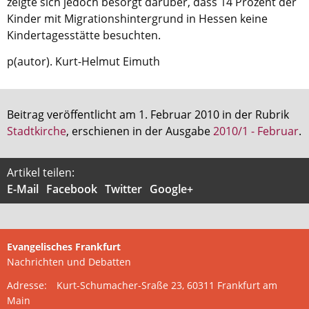
zeigte sich jedoch besorgt darüber, dass 14 Prozent der
Kirche in Frankfurt
.
Kinder mit Migrationshintergrund in Hessen keine
Kindertagesstätte besuchten.
p(autor). Kurt-Helmut Eimuth
Beitrag veröffentlicht am 1. Februar 2010 in der Rubrik
Stadtkirche
, erschienen in der Ausgabe
2010/1 - Februar
.
Artikel teilen:
E-Mail
Facebook
Twitter
Google+
Evangelisches Frankfurt
Nachrichten und Debatten
Adresse:
Kurt-Schumacher-Sraße 23, 60311 Frankfurt am
Main