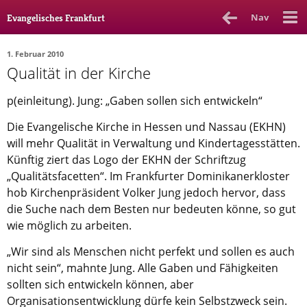
Nav
Evangelisches Frankfurt
1. Februar 2010
Qualität in der Kirche
Rubrik
Ausgabe
Autor_in
p(einleitung). Jung: „Gaben sollen sich entwickeln“
Bücher & Filme
Die Evangelische Kirche in Hessen und Nassau (EKHN)
Ethik
will mehr Qualität in Verwaltung und Kindertagesstätten.
Künftig ziert das Logo der EKHN der Schriftzug
Gott & Glauben
„Qualitätsfacetten“. Im Frankfurter Dominikanerkloster
hob Kirchenpräsident Volker Jung jedoch hervor, dass
Kultur
die Suche nach dem Besten nur bedeuten könne, so gut
Lebenslagen
wie möglich zu arbeiten.
Meinungen
„Wir sind als Menschen nicht perfekt und sollen es auch
nicht sein“, mahnte Jung. Alle Gaben und Fähigkeiten
Menschen
sollten sich entwickeln können, aber
Stadtkirche
Organisationsentwicklung dürfe kein Selbstzweck sein.