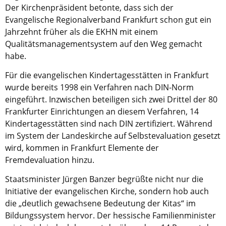
Der Kirchenpräsident betonte, dass sich der
Evangelische Regionalverband Frankfurt schon gut ein
Aktuelle Printausgabe
Jahrzehnt früher als die EKHN mit einem
Oktober 2017
Qualitätsmanagementsystem auf den Weg gemacht
Download
habe.
Für die evangelischen Kindertagesstätten in Frankfurt
Informationen
wurde bereits 1998 ein Verfahren nach DIN-Norm
Aus (nicht nur) Frankfurter Blogs
eingeführt. Inzwischen beteiligen sich zwei Drittel der 80
Frankfurter Einrichtungen an diesem Verfahren, 14
Videos
Kindertagesstätten sind nach DIN zertifiziert. Während
im System der Landeskirche auf Selbstevaluation gesetzt
Beratung & Info
wird, kommen in Frankfurt Elemente der
Impressum
Fremdevaluation hinzu.
Staatsminister Jürgen Banzer begrüßte nicht nur die
Hinweis
Initiative der evangelischen Kirche, sondern hob auch
die „deutlich gewachsene Bedeutung der Kitas“ im
Diese Website wurde am 28. November 2017
Bildungssystem hervor. Der hessische Familienminister
archiviert. Neues Online-Angebot:
Evangelische