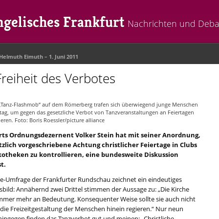
gelisches Frankfurt
Nachrichten und Deba
-Helmuth Eimuth
– 1. Juni 2011
Freiheit des Verbotes
„Tanz-Flashmob“ auf dem Römerberg trafen sich überwiegend junge Menschen
tag, um gegen das gesetzliche Verbot von Tanzveranstaltungen an Feiertagen
ieren. Foto: Boris Roessler/picture alliance
rts Ordnungsdezernent Volker Stein hat mit seiner Anordnung,
tzlich vorgeschriebene Achtung christlicher Feiertage in Clubs
kotheken zu kontrollieren, eine bundesweite Diskussion
t.
ne-Umfrage der Frankfurter Rundschau zeichnet ein eindeutiges
bild: Annähernd zwei Drittel stimmen der Aussage zu: „Die Kirche
 immer mehr an Bedeutung. Konsequenter Weise sollte sie auch nicht
 die Freizeitgestaltung der Menschen hinein regieren.“ Nur neun
hingegen finden das Tanzverbot gut und meinen: „Christliche