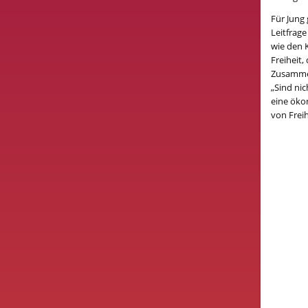
Für Jung 
Leitfrage
wie den K
Freiheit,
Zusammen
„Sind nic
eine öko
von Freih