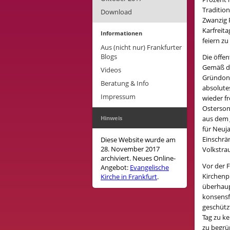
Traditio
Download
Zwanzig 
Karfreit
Informationen
feiern zu
Aus (nicht nur) Frankfurter
Blogs
Die öffen
Gemäß de
Videos
Gründonn
Beratung & Info
absolute
Impressum
wieder f
Osterson
Hinweis
aus dem 
für Neuj
Einschrä
Diese Website wurde am
28. November 2017
Volkstra
archiviert. Neues Online-
Vor der 
Angebot:
Evangelische
Kirchenpr
Kirche in Frankfurt
.
überhaupt
konsensfä
geschütz
Tag zu k
zu begrün