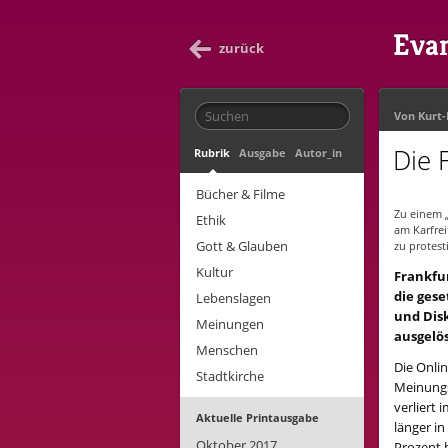
Evan
zurück
Von
Kurt
Die 
Rubrik
Ausgabe
Autor_in
Bücher & Filme
Zu einem 
Ethik
am Karfrei
Gott & Glauben
zu protest
Kultur
Frankfu
die gese
Lebenslagen
und Dis
Meinungen
ausgelös
Menschen
Die Onli
Stadtkirche
Meinungs
verliert
Aktuelle Printausgabe
länger in
Oktober 2017
Prozent 