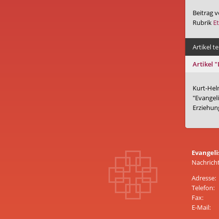
Beitrag 
Rubrik
Et
Artikel te
Artikel 
Kurt-Hel
"Evangel
Erziehung
Evangeli
Nachrich
Adresse:
Telefon:
Fax:
E-Mail: