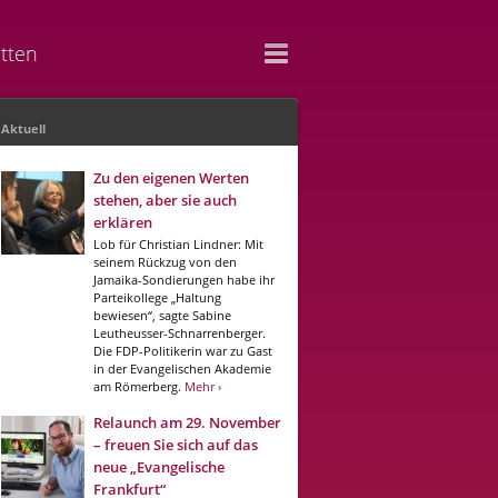
tten
Aktuell
Zu den eigenen Werten
stehen, aber sie auch
erklären
Lob für Christian Lindner: Mit
seinem Rückzug von den
Jamaika-Sondierungen habe ihr
Parteikollege „Haltung
bewiesen“, sagte Sabine
Leutheusser-Schnarrenberger.
Die FDP-Politikerin war zu Gast
in der Evangelischen Akademie
am Römerberg.
Mehr ›
Relaunch am 29. November
– freuen Sie sich auf das
neue „Evangelische
Frankfurt“