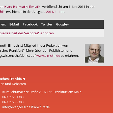
von
Kurt-Helmuth Eimuth
, veröffentlicht am 1. Juni 2011 in der
hik
, erschienen in der Ausgabe
2011/4 - Juni
.
ilen:
E-Mail
Facebook
Twitter
Google+
"Die Freiheit des Verbotes" anhören
muth Eimuth ist Mitglied in der Redaktion von
isches Frankfurt". Mehr über den Publizisten und
swissenschaftler ist auf
www.eimuth.de
zu erfahren.
sches Frankfurt
ten und Debatten
Kurt-Schumacher-Sraße 23, 60311 Frankfurt am Main
069 2165-1383
069 2165-2383
info@evangelischesfrankfurt.de