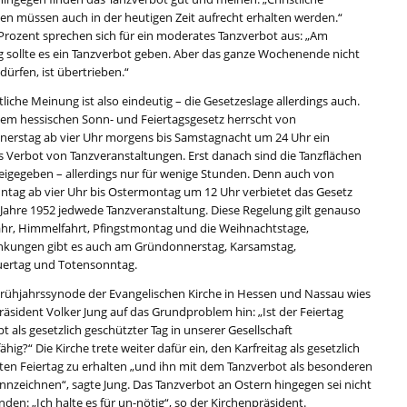
nen müssen auch in der heutigen Zeit aufrecht erhalten werden.“
Prozent sprechen sich für ein moderates Tanzverbot aus: „Am
ag sollte es ein Tanzverbot geben. Aber das ganze Wochenende nicht
 dürfen, ist übertrieben.“
tliche Meinung ist also eindeutig – die Gesetzeslage allerdings auch.
m hessischen Sonn- und Feiertagsgesetz herrscht von
erstag ab vier Uhr morgens bis Samstagnacht um 24 Uhr ein
s Verbot von Tanzveranstaltungen. Erst danach sind die Tanzflächen
reigegeben – allerdings nur für wenige Stunden. Denn auch von
ntag ab vier Uhr bis Ostermontag um 12 Uhr verbietet das Gesetz
Jahre 1952 jedwede Tanzveranstaltung. Diese Regelung gilt genauso
ahr, Himmelfahrt, Pfingstmontag und die Weihnachtstage,
nkungen gibt es auch am Gründonnerstag, Karsamstag,
uertag und Totensonntag.
Frühjahrssynode der Evangelischen Kirche in Hessen und Nassau wies
äsident Volker Jung auf das Grundproblem hin: „Ist der Feiertag
 als gesetzlich geschützter Tag in unserer Gesellschaft
hig?“ Die Kirche trete weiter dafür ein, den Karfreitag als gesetzlich
ten Feiertag zu erhalten „und ihn mit dem Tanzverbot als besonderen
ennzeichnen“, sagte Jung. Das Tanzverbot an Ostern hingegen sei nicht
den: „Ich halte es für un-nötig“, so der Kirchenpräsident.