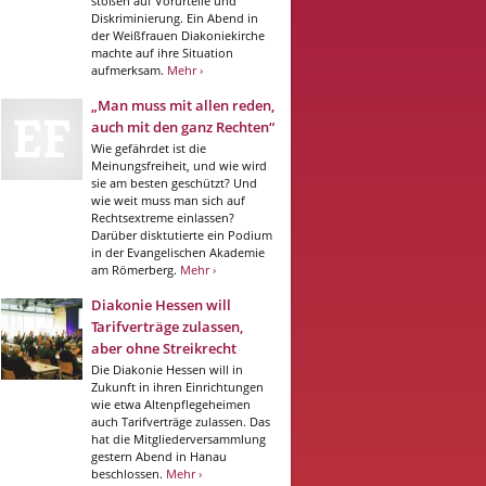
stoßen auf Vorurteile und
Diskriminierung. Ein Abend in
der Weißfrauen Diakoniekirche
machte auf ihre Situation
aufmerksam.
Mehr ›
„Man muss mit allen reden,
auch mit den ganz Rechten“
Wie gefährdet ist die
Meinungsfreiheit, und wie wird
sie am besten geschützt? Und
wie weit muss man sich auf
Rechtsextreme einlassen?
Darüber disktutierte ein Podium
in der Evangelischen Akademie
am Römerberg.
Mehr ›
Diakonie Hessen will
Tarifverträge zulassen,
aber ohne Streikrecht
Die Diakonie Hessen will in
Zukunft in ihren Einrichtungen
wie etwa Altenpflegeheimen
auch Tarifverträge zulassen. Das
hat die Mitgliederversammlung
gestern Abend in Hanau
beschlossen.
Mehr ›