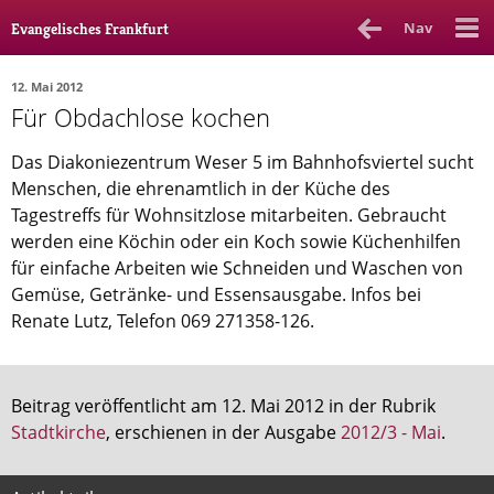
Nav
Evangelisches Frankfurt
12. Mai 2012
Für Obdachlose kochen
Rubrik
Ausgabe
Autor_in
Das Diakoniezentrum Weser 5 im Bahnhofsviertel sucht
Bücher & Filme
Menschen, die ehrenamtlich in der Küche des
Tagestreffs für Wohnsitzlose mitarbeiten. Gebraucht
Ethik
werden eine Köchin oder ein Koch sowie Küchenhilfen
für einfache Arbeiten wie Schneiden und Waschen von
Gott & Glauben
Gemüse, Getränke- und Essensausgabe. Infos bei
Kultur
Renate Lutz, Telefon 069 271358-126.
Lebenslagen
Meinungen
Beitrag veröffentlicht am 12. Mai 2012 in der Rubrik
Stadtkirche
, erschienen in der Ausgabe
2012/3 - Mai
.
Menschen
Stadtkirche