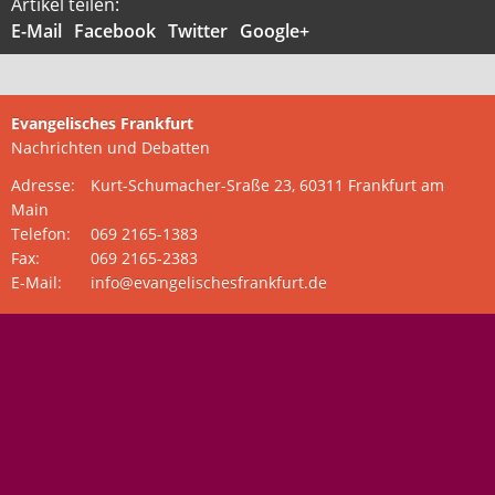
Artikel teilen:
E-Mail
Facebook
Twitter
Google+
Aktuelle Printausgabe
Oktober 2017
Download
Evangelisches Frankfurt
Nachrichten und Debatten
Informationen
Adresse:
Kurt-Schumacher-Sraße 23, 60311 Frankfurt am
Main
Aus (nicht nur) Frankfurter Blogs
Telefon:
069 2165-1383
Videos
Fax:
069 2165-2383
E-Mail:
info@evangelischesfrankfurt.de
Beratung & Info
Impressum
Hinweis
Diese Website wurde am 28. November 2017
archiviert. Neues Online-Angebot:
Evangelische