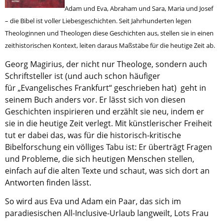
Adam und Eva, Abraham und Sara, Maria und Josef
Aktuelle Printausgabe
– die Bibel ist voller Liebesgeschichten. Seit Jahrhunderten legen
Theologinnen und Theologen diese Geschichten aus, stellen sie in einen
Oktober 2017
zeithistorischen Kontext, leiten daraus Maßstäbe für die heutige Zeit ab.
Download
Georg Magirius, der nicht nur Theologe, sondern auch
Schriftsteller ist (und auch schon häufiger
Informationen
für „Evangelisches Frankfurt“ geschrieben hat) geht in
Aus (nicht nur) Frankfurter Blogs
seinem Buch anders vor. Er lässt sich von diesen
Geschichten inspirieren und erzählt sie neu, indem er
Videos
sie in die heutige Zeit verlegt. Mit künstlerischer Freiheit
Beratung & Info
tut er dabei das, was für die historisch-kritische
Bibelforschung ein völliges Tabu ist: Er überträgt Fragen
Impressum
und Probleme, die sich heutigen Menschen stellen,
einfach auf die alten Texte und schaut, was sich dort an
Hinweis
Antworten finden lässt.
So wird aus Eva und Adam ein Paar, das sich im
Diese Website wurde am 28. November 2017
paradiesischen All-Inclusive-Urlaub langweilt, Lots Frau
archiviert. Neues Online-Angebot:
Evangelische