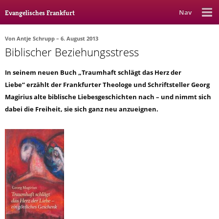
Nav
Evangelisches Frankfurt
Von
Antje Schrupp
– 6. August 2013
Biblischer Beziehungsstress
Rubrik
Ausgabe
Autor_in
In seinem neuen Buch „Traumhaft schlägt das Herz der
Bücher & Filme
Liebe“ erzählt der Frankfurter Theologe und Schriftsteller Georg
Magirius alte biblische Liebesgeschichten nach – und nimmt sich
Ethik
dabei die Freiheit, sie sich ganz neu anzueignen.
Gott & Glauben
Kultur
Lebenslagen
Meinungen
Menschen
Stadtkirche