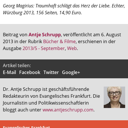
Georg Magirius: Traumhaft schlägt das Herz der Liebe. Echter,
Würzburg 2013, 156 Seiten, 14,90 Euro.
Beitrag von
Antje Schrupp
, veröffentlicht am 6. August
2013 in der Rubrik
Bücher & Filme
, erschienen in der
Ausgabe
2013/5 - September
,
Web
.
Artikel teilen:
E-Mail
Facebook
Twitter
Google+
Dr. Antje Schrupp ist geschäftsführende
Redakteurin von Evangelisches Frankfurt. Die
Journalistin und Politikwissenschaftlerin
bloggt auch unter
www.antjeschrupp.com
.
Evangelisches Frankfurt