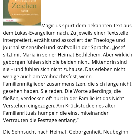
Aktuelle Printausgabe
Oktober 2017
Magirius spürt dem bekannten Text aus
dem Lukas-Evangelium nach. Zu jeweils einer Textstelle
Download
interpretiert, erzählt und assoziiert der Theologe und
Journalist sensibel und kraftvoll in der Sprache. „Josef
Informationen
sitzt mit Maria in seiner Heimat Bethlehem. Aber wirklich
Aus (nicht nur) Frankfurter Blogs
geborgen fühlen sich die beiden nicht. Mittendrin sind
sie – und fühlen sich nicht zuhause. Das erleben nicht
Videos
wenige auch am Weihnachtsfest, wenn
Beratung & Info
Familienmitglieder zusammensitzen, die sich lange nicht
gesehen haben. Sie reden. Die Worte allerdings, die
Impressum
fließen, verdecken oft nur: In der Familie ist das Nicht-
Verstehen eingezogen. Am Krückstock eines alten
Hinweis
Familienrituals humpeln die einst miteinander
Vertrauten die Festtage entlang.“
Diese Website wurde am 28. November 2017
archiviert. Neues Online-Angebot:
Evangelische
Die Sehnsucht nach Heimat, Geborgenheit, Neubeginn,