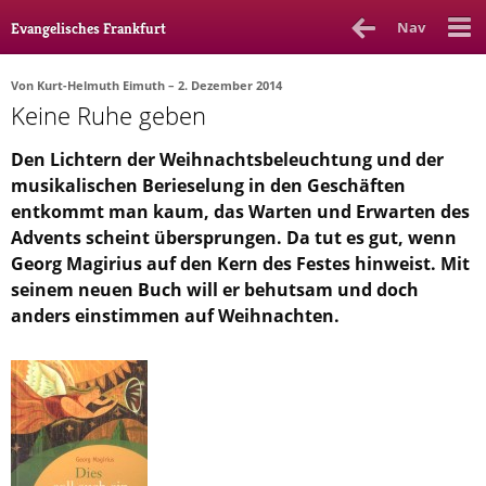
Nav
Evangelisches Frankfurt
Von
Kurt-Helmuth Eimuth
– 2. Dezember 2014
Keine Ruhe geben
Rubrik
Ausgabe
Autor_in
Den Lichtern der Weihnachtsbeleuchtung und der
Bücher & Filme
musikalischen Berieselung in den Geschäften
entkommt man kaum, das Warten und Erwarten des
Ethik
Advents scheint übersprungen. Da tut es gut, wenn
Georg Magirius auf den Kern des Festes hinweist. Mit
Gott & Glauben
seinem neuen Buch will er behutsam und doch
Kultur
anders einstimmen auf Weihnachten.
Lebenslagen
Meinungen
Menschen
Stadtkirche