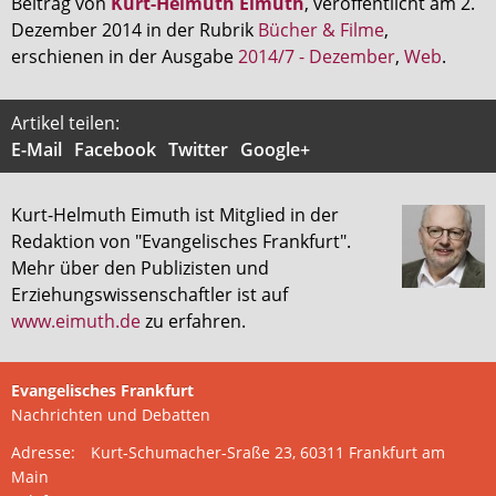
Beitrag von
Kurt-Helmuth Eimuth
, veröffentlicht am 2.
Dezember 2014 in der Rubrik
Bücher & Filme
,
erschienen in der Ausgabe
2014/7 - Dezember
,
Web
.
Artikel teilen:
E-Mail
Facebook
Twitter
Google+
Kurt-Helmuth Eimuth ist Mitglied in der
Redaktion von "Evangelisches Frankfurt".
Mehr über den Publizisten und
Erziehungswissenschaftler ist auf
www.eimuth.de
zu erfahren.
Evangelisches Frankfurt
Nachrichten und Debatten
Adresse:
Kurt-Schumacher-Sraße 23, 60311 Frankfurt am
Main