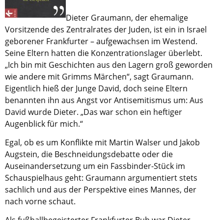
Dieter Graumann, der ehemalige
Aktuelle Printausgabe
Vorsitzende des Zentralrates der Juden, ist ein in Israel
Oktober 2017
geborener Frankfurter – aufgewachsen im Westend.
Seine Eltern hatten die Konzentrationslager überlebt.
Download
„Ich bin mit Geschichten aus den Lagern groß geworden
wie andere mit Grimms Märchen“, sagt Graumann.
Informationen
Eigentlich hieß der Junge David, doch seine Eltern
Aus (nicht nur) Frankfurter Blogs
benannten ihn aus Angst vor Antisemitismus um: Aus
David wurde Dieter. „Das war schon ein heftiger
Videos
Augenblick für mich.“
Beratung & Info
Egal, ob es um Konflikte mit Martin Walser und Jakob
Impressum
Augstein, die Beschneidungsdebatte oder die
Auseinandersetzung um ein Fassbinder-Stück im
Schauspielhaus geht: Graumann argumentiert stets
Hinweis
sachlich und aus der Perspektive eines Mannes, der
nach vorne schaut.
Diese Website wurde am 28. November 2017
archiviert. Neues Online-Angebot:
Evangelische