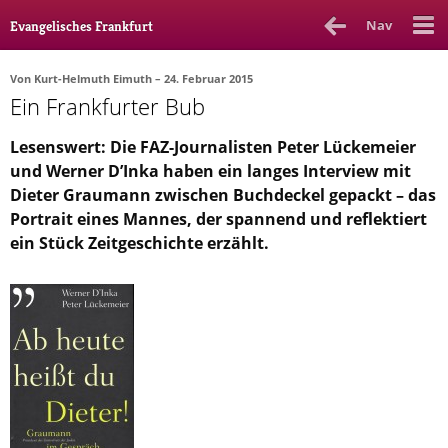
Nav
Evangelisches Frankfurt
Von
Kurt-Helmuth Eimuth
– 24. Februar 2015
Ein Frankfurter Bub
Rubrik
Ausgabe
Autor_in
Lesenswert: Die FAZ-Journalisten Peter Lückemeier
Bücher & Filme
und Werner D’Inka haben ein langes Interview mit
Dieter Graumann zwischen Buchdeckel gepackt – das
Ethik
Portrait eines Mannes, der spannend und reflektiert
ein Stück Zeitgeschichte erzählt.
Gott & Glauben
Kultur
Lebenslagen
Meinungen
Menschen
Stadtkirche