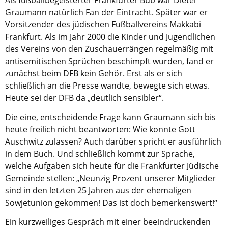
Als fußballbegeisterter Frankfurter Bub war Dieter
Kirche in Frankfurt
.
Graumann natürlich Fan der Eintracht. Später war er
Vorsitzender des jüdischen Fußballvereins Makkabi
Frankfurt. Als im Jahr 2000 die Kinder und Jugendlichen
des Vereins von den Zuschauerrängen regelmäßig mit
antisemitischen Sprüchen beschimpft wurden, fand er
zunächst beim DFB kein Gehör. Erst als er sich
schließlich an die Presse wandte, bewegte sich etwas.
Heute sei der DFB da „deutlich sensibler“.
Die eine, entscheidende Frage kann Graumann sich bis
heute freilich nicht beantworten: Wie konnte Gott
Auschwitz zulassen? Auch darüber spricht er ausführlich
in dem Buch. Und schließlich kommt zur Sprache,
welche Aufgaben sich heute für die Frankfurter Jüdische
Gemeinde stellen: „Neunzig Prozent unserer Mitglieder
sind in den letzten 25 Jahren aus der ehemaligen
Sowjetunion gekommen! Das ist doch bemerkenswert!“
Ein kurzweiliges Gespräch mit einer beeindruckenden