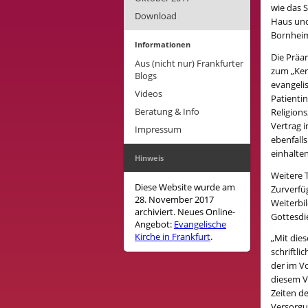
wie das 
Download
Haus und
Bornhei
Informationen
Die Präam
Aus (nicht nur) Frankfurter
zum „Ker
Blogs
evangelis
Videos
Patienti
Beratung & Info
Religion
Vertrag 
Impressum
ebenfall
einhalten
Hinweis
Weitere T
Diese Website wurde am
Zurverfü
28. November 2017
Weiterbi
archiviert. Neues Online-
Gottesdi
Angebot:
Evangelische
Kirche in Frankfurt
.
„Mit die
schriftli
der im Vo
diesem V
Zeiten de
Versorgu