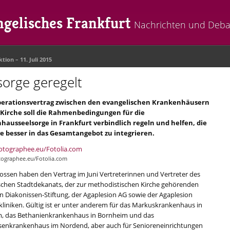
gelisches Frankfurt
Nachrichten und Deba
ktion
– 11. Juli 2015
sorge geregelt
perationsvertrag zwischen den evangelischen Krankenhäusern
 Kirche soll die Rahmenbedingungen für die
ausseelsorge in Frankfurt verbindlich regeln und helfen, die
e besser in das Gesamtangebot zu integrieren.
tographee.eu/Fotolia.com
ossen haben den Vertrag im Juni Vertreterinnen und Vertreter des
schen Stadtdekanats, der zur methodistischen Kirche gehörenden
n Diakonissen-Stiftung, der Agaplesion AG sowie der Agaplesion
kliniken. Gültig ist er unter anderem für das Markuskrankenhaus in
, das Bethanienkrankenhaus in Bornheim und das
senkrankenhaus im Nordend, aber auch für Senioreneinrichtungen