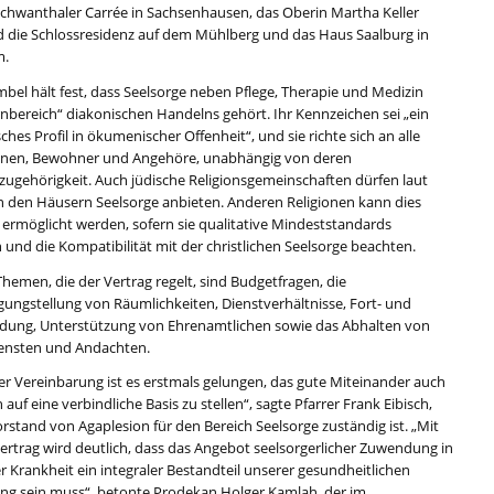
Schwanthaler Carrée in Sachsenhausen, das Oberin Martha Keller
 die Schlossresidenz auf dem Mühlberg und das Haus Saalburg in
m.
bel hält fest, dass Seelsorge neben Pflege, Therapie und Medizin
nbereich“ diakonischen Handelns gehört. Ihr Kennzeichen sei „ein
ches Profil in ökumenischer Offenheit“, und sie richte sich an alle
nnen, Bewohner und Angehöre, unabhängig von deren
szugehörigkeit. Auch jüdische Religionsgemeinschaften dürfen laut
in den Häusern Seelsorge anbieten. Anderen Religionen kann dies
s ermöglicht werden, sofern sie qualitative Mindeststandards
 und die Kompatibilität mit der christlichen Seelsorge beachten.
hemen, die der Vertrag regelt, sind Budgetfragen, die
gungstellung von Räumlichkeiten, Dienstverhältnisse, Fort- und
ldung, Unterstützung von Ehrenamtlichen sowie das Abhalten von
ensten und Andachten.
ser Vereinbarung ist es erstmals gelungen, das gute Miteinander auch
ch auf eine verbindliche Basis zu stellen“, sagte Pfarrer Frank Eibisch,
rstand von Agaplesion für den Bereich Seelsorge zuständig ist. „Mit
ertrag wird deutlich, dass das Angebot seelsorgerlicher Zuwendung in
r Krankheit ein integraler Bestandteil unserer gesundheitlichen
ng sein muss“, betonte Prodekan Holger Kamlah, der im