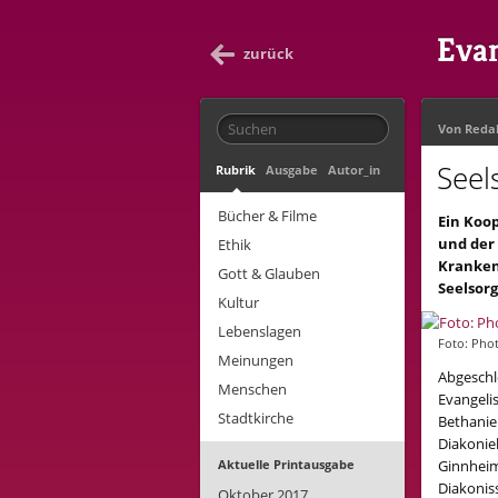
Evan
zurück
Von
Reda
Seel
Rubrik
Ausgabe
Autor_in
Bücher & Filme
Ein Koo
und der
Ethik
Krankenh
Gott & Glauben
Seelsorg
Kultur
Lebenslagen
Foto: Pho
Meinungen
Abgeschl
Menschen
Evangeli
Stadtkirche
Bethanie
Diakonie
Aktuelle Printausgabe
Ginnheim
Diakonis
Oktober 2017