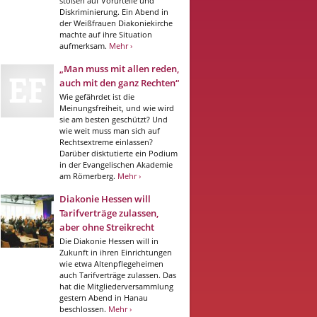
stoßen auf Vorurteile und
Diskriminierung. Ein Abend in
der Weißfrauen Diakoniekirche
machte auf ihre Situation
aufmerksam.
Mehr ›
„Man muss mit allen reden,
auch mit den ganz Rechten“
Wie gefährdet ist die
Meinungsfreiheit, und wie wird
sie am besten geschützt? Und
wie weit muss man sich auf
Rechtsextreme einlassen?
Darüber disktutierte ein Podium
in der Evangelischen Akademie
am Römerberg.
Mehr ›
Diakonie Hessen will
Tarifverträge zulassen,
aber ohne Streikrecht
Die Diakonie Hessen will in
Zukunft in ihren Einrichtungen
wie etwa Altenpflegeheimen
auch Tarifverträge zulassen. Das
hat die Mitgliederversammlung
gestern Abend in Hanau
beschlossen.
Mehr ›