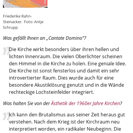
Aktuelle Printausgabe
Friederike Rahn-
Oktober 2017
Steinacker. Foto: Antje
Schrupp
Download
Was gefällt Ihnen an „Cantate Domino“?
Informationen
Die Kirche wirkt besonders über ihren hellen und
lichten Innenraum. Die vielen Oberlichter scheinen
Aus (nicht nur) Frankfurter Blogs
den Himmel in die Kirche zu holen. Eine geniale Idee.
Videos
Die Kirche ist sonst fensterlos und damit ein sehr
introvertierter Raum. Dies wurde auch für eine
Beratung & Info
besondere Akustiklösung genutzt und in die Wände
Impressum
rechteckige Lochsteinfelder integriert.
Was halten Sie von der
Ästhetik der 1960er Jahre Kirchen
?
Hinweis
Ich kann den Brutalismus aus seiner Zeit heraus gut
verstehen. Nach dem Krieg ist der Kirchraum neu
Diese Website wurde am 28. November 2017
archiviert. Neues Online-Angebot:
Evangelische
interpretiert worden, ein radikaler Neubeginn. Die