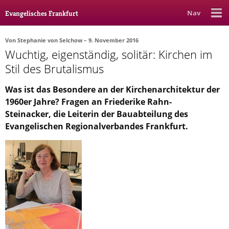
Nav
Evangelisches Frankfurt
Von
Stephanie von Selchow
– 9. November 2016
Wuchtig, eigenständig, solitär: Kirchen im
Rubrik
Ausgabe
Autor_in
Stil des Brutalismus
Bücher & Filme
Was ist das Besondere an der Kirchenarchitektur der
1960er Jahre? Fragen an Friederike Rahn-
Ethik
Steinacker, die Leiterin der Bauabteilung des
Gott & Glauben
Evangelischen Regionalverbandes Frankfurt.
Kultur
Lebenslagen
Meinungen
Menschen
Stadtkirche