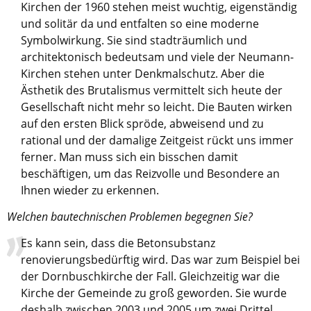
Kirche in Frankfurt
.
Kirchen der 1960 stehen meist wuchtig, eigenständig
und solitär da und entfalten so eine moderne
Symbolwirkung. Sie sind stadträumlich und
architektonisch bedeutsam und viele der Neumann-
Kirchen stehen unter Denkmalschutz. Aber die
Ästhetik des Brutalismus vermittelt sich heute der
Gesellschaft nicht mehr so leicht. Die Bauten wirken
auf den ersten Blick spröde, abweisend und zu
rational und der damalige Zeitgeist rückt uns immer
ferner. Man muss sich ein bisschen damit
beschäftigen, um das Reizvolle und Besondere an
Ihnen wieder zu erkennen.
Welchen bautechnischen Problemen begegnen Sie?
Es kann sein, dass die Betonsubstanz
renovierungsbedürftig wird. Das war zum Beispiel bei
der Dornbuschkirche der Fall. Gleichzeitig war die
Kirche der Gemeinde zu groß geworden. Sie wurde
deshalb zwischen 2003 und 2005 um zwei Drittel