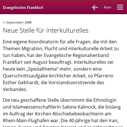
Nav
Evangelisches Frankfurt
1. September 2008
Neue Stelle für Interkulturelles
Rubrik
Ausgabe
Autor_in
Eine eigene Koordinatorin für alle Fragen, die mit den
Bücher & Filme
Themen Migration, Flucht und interkulturelle Arbeit zu
tun haben, hat der Evangelische Regionalverband
Ethik
Frankfurt seit August beauftragt. Interkulturelles sei
heute kein „Spezialthema“ mehr, sondern eine
Gott & Glauben
Querschnittsaufgabe kirchlicher Arbeit, so Pfarrerin
Kultur
Esther Gebhardt, die Vorstandsvorsitzende des
Verbandes.
Lebenslagen
Die neu geschaffene Stelle übernimmt die Ethnologin
Meinungen
und Islamwissenschaftlerin Sabine Kalinock, die bislang
Menschen
im Auftrag der Kirchen Abschiebebeobachterin am
Rhein-Main-Flughafen war. Die 40-Jährige hat den Iran,
Stadtkirche