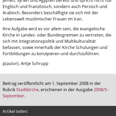
Jemen, Syrien und Ägypten bereist und spricht nicht nur
Englisch und Französisch, sondern auch Persisch und
Aktuelle Printausgabe
Arabisch. Besonders beschäftigte sie sich mit der
Oktober 2017
Lebenswelt muslimischer Frauen im Iran.
Download
Ihre Aufgabe wird es vor allem sein, die evangelische
Kirche in Landes- oder Bundesgremien zu vertreten, die
sich mit Integrationspolitik und Multikulturalität
Informationen
befassen, sowie innerhalb der Kirche Schulungen und
Aus (nicht nur) Frankfurter Blogs
Fortbildungen zu konzipieren und durchzuführen.
Videos
p(autor). Antje Schrupp
Beratung & Info
Impressum
Beitrag veröffentlicht am 1. September 2008 in der
Rubrik
Stadtkirche
, erschienen in der Ausgabe
2008/5 -
Hinweis
September
.
Diese Website wurde am 28. November 2017
Artikel teilen:
archiviert. Neues Online-Angebot:
Evangelische