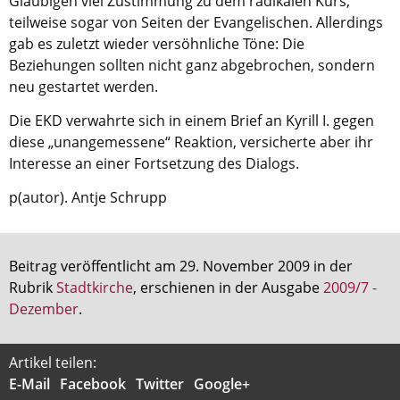
Gläubigen viel Zustimmung zu dem radikalen Kurs,
teilweise sogar von Seiten der Evangelischen. Allerdings
Aktuelle Printausgabe
gab es zuletzt wieder versöhnliche Töne: Die
Oktober 2017
Beziehungen sollten nicht ganz abgebrochen, sondern
neu gestartet werden.
Download
Die EKD verwahrte sich in einem Brief an Kyrill I. gegen
diese „unangemessene“ Reaktion, versicherte aber ihr
Informationen
Interesse an einer Fortsetzung des Dialogs.
Aus (nicht nur) Frankfurter Blogs
p(autor). Antje Schrupp
Videos
Beratung & Info
Beitrag veröffentlicht am 29. November 2009 in der
Impressum
Rubrik
Stadtkirche
, erschienen in der Ausgabe
2009/7 -
Dezember
.
Hinweis
Artikel teilen:
Diese Website wurde am 28. November 2017
E-Mail
Facebook
Twitter
Google+
archiviert. Neues Online-Angebot:
Evangelische