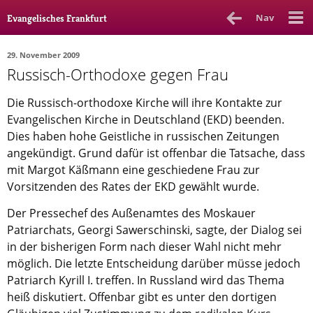
Nav
Evangelisches Frankfurt
29. November 2009
Russisch-Orthodoxe gegen Frau
Rubrik
Ausgabe
Autor_in
Die Russisch-orthodoxe Kirche will ihre Kontakte zur
Bücher & Filme
Evangelischen Kirche in Deutschland (EKD) beenden.
Dies haben hohe Geistliche in russischen Zeitungen
Ethik
angekündigt. Grund dafür ist offenbar die Tatsache, dass
mit Margot Käßmann eine geschiedene Frau zur
Gott & Glauben
Vorsitzenden des Rates der EKD gewählt wurde.
Kultur
Der Pressechef des Außenamtes des Moskauer
Lebenslagen
Patriarchats, Georgi Sawerschinski, sagte, der Dialog sei
in der bisherigen Form nach dieser Wahl nicht mehr
Meinungen
möglich. Die letzte Entscheidung darüber müsse jedoch
Menschen
Patriarch Kyrill I. treffen. In Russland wird das Thema
heiß diskutiert. Offenbar gibt es unter den dortigen
Stadtkirche