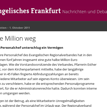
gelisches Frankfurt
Nachrichten und Deba
ktion
– 1. Oktober 2011
e Million weg
-Personalchef unterschlug ein Vermögen
ere Personalchef des Evangelischen Regionalverbandes hat in den
nen fünf Jahren insgesamt eine gute halbe Million Euro
lagen. Wie die Vorstandsvorsitzende des Verbandes, Pfarrerin Esther
, vor dem Kirchenparlament mitteilte, habe der langjährige
er in 45 Fällen fingierte Abfindungszahlungen an bereits
iedene Mitarbeiter auf sein eigenes Konto überwiesen. Um sein
 zu verschleiern, habe er die entsprechenden Personalprogramme
ert, für die er Administratorenrechte hatte. Dadurch konnten interne
en umgangen werden.
en ist der Betrug, als eine Mitarbeiterin Unregelmäßigkeiten
, während der Personalchef im Urlaub war. Der Regionalverband