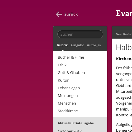
Evan
zurück
Von
Reda
Halb
Rubrik
Ausgabe
Autor_in
Bücher & Filme
Kirchen
Ethik
Der früh
Gott & Glauben
vergange
untersch
Kultur
Gebhardt
Lebenslagen
Mitarbeit
Meinungen
ausgesch
Menschen
Vorgehen
manipuli
Stadtkirche
Kontroll
Aktuelle Printausgabe
Aufgeflog
bemerkte
Oktober 2017