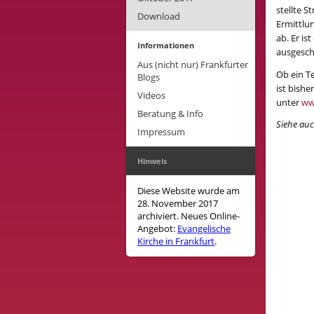
stellte 
Download
Ermittlun
ab. Er i
Informationen
ausgesch
Aus (nicht nur) Frankfurter
Ob ein T
Blogs
ist bish
Videos
unter
ww
Beratung & Info
Siehe au
Impressum
Hinweis
Diese Website wurde am
28. November 2017
archiviert. Neues Online-
Angebot:
Evangelische
Kirche in Frankfurt
.