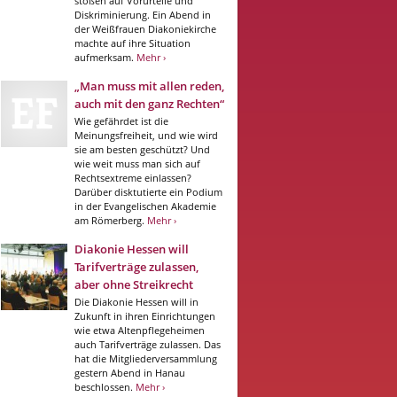
stoßen auf Vorurteile und
Diskriminierung. Ein Abend in
der Weißfrauen Diakoniekirche
machte auf ihre Situation
aufmerksam.
Mehr ›
„Man muss mit allen reden,
auch mit den ganz Rechten“
Wie gefährdet ist die
Meinungsfreiheit, und wie wird
sie am besten geschützt? Und
wie weit muss man sich auf
Rechtsextreme einlassen?
Darüber disktutierte ein Podium
in der Evangelischen Akademie
am Römerberg.
Mehr ›
Diakonie Hessen will
Tarifverträge zulassen,
aber ohne Streikrecht
Die Diakonie Hessen will in
Zukunft in ihren Einrichtungen
wie etwa Altenpflegeheimen
auch Tarifverträge zulassen. Das
hat die Mitgliederversammlung
gestern Abend in Hanau
beschlossen.
Mehr ›