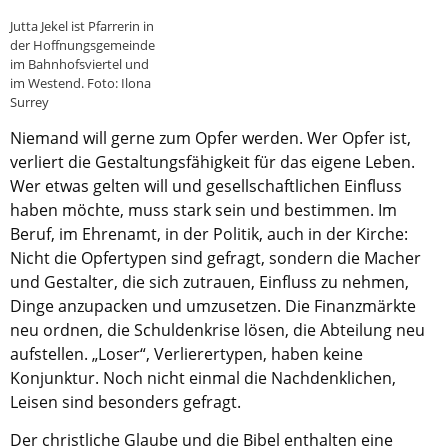
Jutta Jekel ist Pfarrerin in
Aktuelle Printausgabe
der Hoffnungsgemeinde
im Bahnhofsviertel und
Oktober 2017
im Westend. Foto: Ilona
Surrey
Download
Niemand will gerne zum Opfer werden. Wer Opfer ist,
verliert die Gestaltungsfähigkeit für das eigene Leben.
Informationen
Wer etwas gelten will und gesellschaftlichen Einfluss
Aus (nicht nur) Frankfurter Blogs
haben möchte, muss stark sein und bestimmen. Im
Videos
Beruf, im Ehrenamt, in der Politik, auch in der Kirche:
Nicht die Opfertypen sind gefragt, sondern die Macher
Beratung & Info
und Gestalter, die sich zutrauen, Einfluss zu nehmen,
Dinge anzupacken und umzusetzen. Die Finanzmärkte
Impressum
neu ordnen, die Schuldenkrise lösen, die Abteilung neu
aufstellen. „Loser“, Verlierertypen, haben keine
Hinweis
Konjunktur. Noch nicht einmal die Nachdenklichen,
Leisen sind besonders gefragt.
Diese Website wurde am 28. November 2017
archiviert. Neues Online-Angebot:
Evangelische
Der christliche Glaube und die Bibel enthalten eine