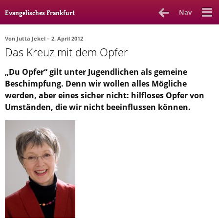
Nav
Evangelisches Frankfurt
Von
Jutta Jekel
– 2. April 2012
Das Kreuz mit dem Opfer
Rubrik
Ausgabe
Autor_in
„Du Opfer“ gilt unter Jugendlichen als gemeine
Bücher & Filme
Beschimpfung. Denn wir wollen alles Mögliche
werden, aber eines sicher nicht: hilfloses Opfer von
Ethik
Umständen, die wir nicht beeinflussen können.
Gott & Glauben
Kultur
Lebenslagen
Meinungen
Menschen
Stadtkirche