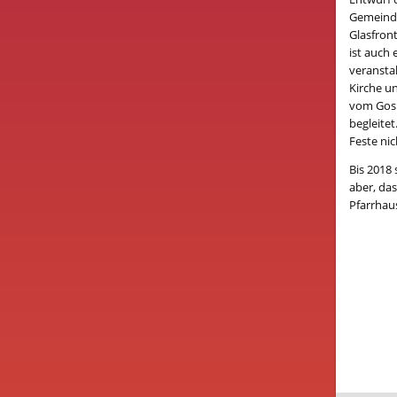
Gemeindeh
Glasfront
ist auch 
veransta
Kirche u
vom Gosp
begleite
Feste nic
Bis 2018
aber, das
Pfarrhau