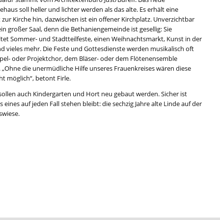
aus soll heller und lichter werden als das alte. Es erhält eine
 zur Kirche hin, dazwischen ist ein offener Kirchplatz. Unverzichtbar
ein großer Saal, denn die Bethaniengemeinde ist gesellig: Sie
ltet Sommer- und Stadtteilfeste, einen Weihnachtsmarkt, Kunst in der
nd vieles mehr. Die Feste und Gottesdienste werden musikalisch oft
el- oder Projektchor, dem Bläser- oder dem Flötenensemble
t. „Ohne die unermüdliche Hilfe unseres Frauenkreises wären diese
ht möglich“, betont Firle.
 sollen auch Kindergarten und Hort neu gebaut werden. Sicher ist
s eines auf jeden Fall stehen bleibt: die sechzig Jahre alte Linde auf der
swiese.