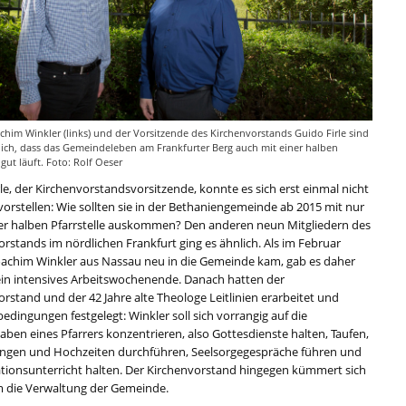
achim Winkler (links) und der Vorsitzende des Kirchenvorstands Guido Firle sind
lich, dass das Gemeindeleben am Frankfurter Berg auch mit einer halben
 gut läuft. Foto: Rolf Oeser
le, der Kirchenvorstandsvorsitzende, konnte es sich erst einmal nicht
vorstellen: Wie sollten sie in der Bethaniengemeinde ab 2015 mit nur
er halben Pfarrstelle auskommen? Den anderen neun Mitgliedern des
rstands im nördlichen Frankfurt ging es ähnlich. Als im Februar
Joachim Winkler aus Nassau neu in die Gemeinde kam, gab es daher
ein intensives Arbeitswochenende. Danach hatten der
rstand und der 42 Jahre alte Theologe Leitlinien erarbeitet und
dingungen festgelegt: Winkler soll sich vorrangig auf die
ben eines Pfarrers konzentrieren, also Gottesdienste halten, Taufen,
ngen und Hochzeiten durchführen, Seelsorgegespräche führen und
tionsunterricht halten. Der Kirchenvorstand hingegen kümmert sich
m die Verwaltung der Gemeinde.