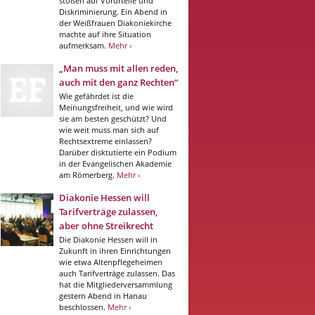
stoßen auf Vorurteile und
Diskriminierung. Ein Abend in
der Weißfrauen Diakoniekirche
machte auf ihre Situation
aufmerksam.
Mehr ›
„Man muss mit allen reden,
auch mit den ganz Rechten“
Wie gefährdet ist die
Meinungsfreiheit, und wie wird
sie am besten geschützt? Und
wie weit muss man sich auf
Rechtsextreme einlassen?
Darüber disktutierte ein Podium
in der Evangelischen Akademie
am Römerberg.
Mehr ›
Diakonie Hessen will
Tarifverträge zulassen,
aber ohne Streikrecht
Die Diakonie Hessen will in
Zukunft in ihren Einrichtungen
wie etwa Altenpflegeheimen
auch Tarifverträge zulassen. Das
hat die Mitgliederversammlung
gestern Abend in Hanau
beschlossen.
Mehr ›