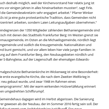
auch deshalb möglich, weil der Kirchenvorstand hier relativ jung ist
ns vor einigen Jahren in alles hineinarbeiten mussten“, sagt Firle.
 die Gemeindesekretärin sehr engagiert arbeitet.“ Pfarrer Winker
„Es ist ja eine gute protestantische Tradition, dass Gemeinden nicht
erzentriert arbeiten, sondern Laien Leitungsaufgaben übernehmen.“
indegrenzen der 1350 Mitglieder zählenden Bethaniengemeinde sind
tisch mit denen des Stadtteils Frankfurter Berg: Im Westen grenzt sie
mmausgemeinde, im Osten an die Michaelisgemeinde, nördlich liegt
amgemeinde und südlich die Kreuzgemeinde. Nationalitäten und
ind bunt gemischt, und vor allem leben hier viele junge Familien: in
lung auf dem Frankfurter Berg, den Neubaugebieten nördlich und
der S-Bahngleise, auf der Liegenschaft der ehemaligen Edwards-
malgeschützte Bethanienkirche im Wickenweg ist eine Besonderheit:
ie erste evangelische Kirche, die nach dem Zweiten Weltkrieg in
t neu gebaut wurde, und zwar 1948 im Rahmen eines
henprogramms“. Mit der warm wirkenden Holzvertäfelung erinnert
inen umgedrehten Schiffsrumpf.
 Gemeindehaus dagegen wird im Herbst abgerissen. Die Sanierung
rer gewesen als der Neubau, der im Sommer 2016 fertig sein soll. Der
dafür stammt vom Architektenbüro Just/Bureff. Das neue