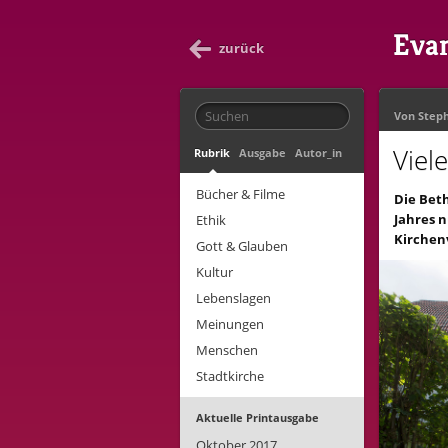
Evan
zurück
Von
Step
Viel
Rubrik
Ausgabe
Autor_in
Bücher & Filme
Die Bet
Jahres n
Ethik
Kirchen
Gott & Glauben
Kultur
Lebenslagen
Meinungen
Menschen
Stadtkirche
Aktuelle Printausgabe
Oktober 2017