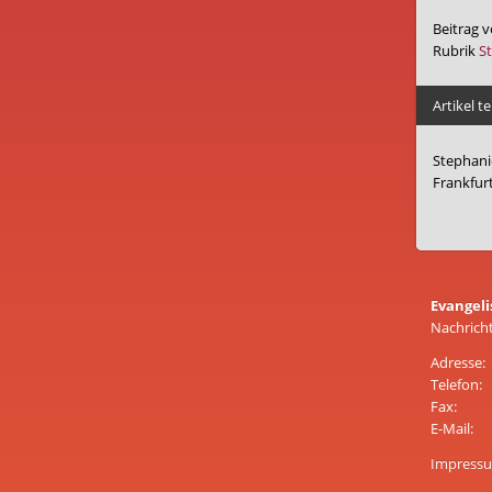
Beitrag 
Rubrik
S
Artikel te
Stephani
Frankfurt
Evangeli
Nachrich
Adresse:
Telefon:
Fax:
E-Mail:
Impress