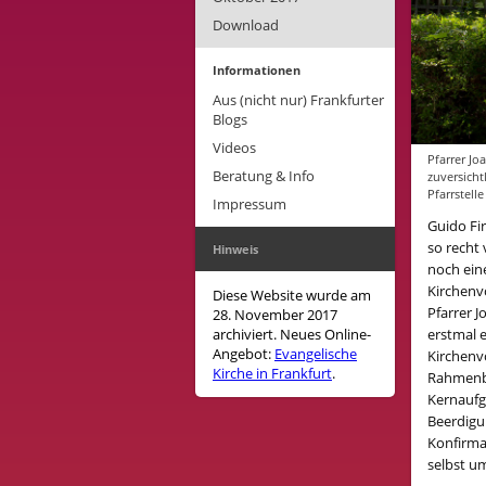
Download
Informationen
Aus (nicht nur) Frankfurter
Blogs
Videos
Pfarrer Jo
Beratung & Info
zuversicht
Pfarrstelle
Impressum
Guido Fir
so recht 
Hinweis
noch ein
Kirchenvo
Diese Website wurde am
Pfarrer 
28. November 2017
archiviert. Neues Online-
erstmal 
Angebot:
Evangelische
Kirchenvo
Kirche in Frankfurt
.
Rahmenbe
Kernaufga
Beerdigu
Konfirma
selbst u