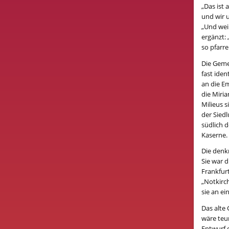
„Das ist 
und wir u
„Und weil
ergänzt: 
so pfarr
Die Geme
fast iden
an die E
die Miri
Milieus s
der Sied
südlich 
Kaserne.
Die denk
Sie war d
Frankfur
„Notkirc
sie an e
Das alte
wäre teu
Entwurf 