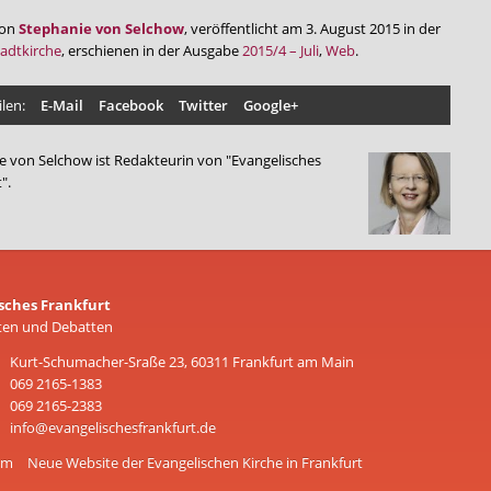
von
Stephanie von Selchow
, veröffentlicht am 3. August 2015 in der
tadtkirche
, erschienen in der Ausgabe
2015/4 – Juli
,
Web
.
ilen:
E-Mail
Facebook
Twitter
Google+
e von Selchow ist Redakteurin von "Evangelisches
".
sches Frankfurt
ten und Debatten
Kurt-Schumacher-Sraße 23, 60311 Frankfurt am Main
069 2165-1383
069 2165-2383
info@evangelischesfrankfurt.de
um
Neue Website der Evangelischen Kirche in Frankfurt