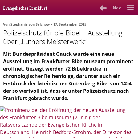
Nav
Evangelisches Frankfurt
Von
Stephanie von Selchow
– 17. September 2015
Polizeischutz für die Bibel – Ausstellung
Rubrik
Ausgabe
Autor_in
über „Luthers Meisterwerk“
Bücher & Filme
Mit Bundespräsident Gauck wurde eine neue
Ausstellung im Frankfurter Bibelmuseum prominent
Ethik
eröffnet. Gezeigt werden 72 Bibeldrucke in
Gott & Glauben
chronologischer Reihenfolge, darunter auch ein
Erstdruck der lateinischen Gutenberg Bibel von 1454,
Kultur
der so wertvoll ist, dass er unter Polizeischutz nach
Frankfurt gebracht wurde.
Lebenslagen
Meinungen
Menschen
Stadtkirche