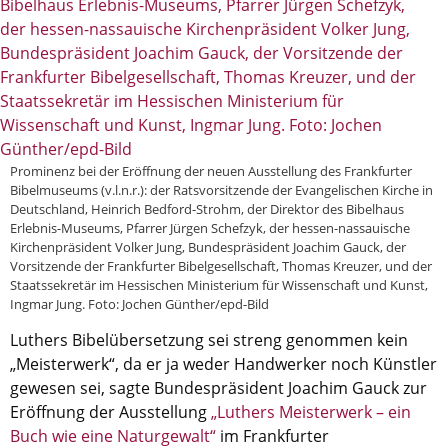
Aktuelle Printausgabe
Oktober 2017
Download
Informationen
Prominenz bei der Eröffnung der neuen Ausstellung des Frankfurter
Bibelmuseums (v.l.n.r.): der Ratsvorsitzende der Evangelischen Kirche in
Aus (nicht nur) Frankfurter Blogs
Deutschland, Heinrich Bedford-Strohm, der Direktor des Bibelhaus
Erlebnis-Museums, Pfarrer Jürgen Schefzyk, der hessen-nassauische
Videos
Kirchenpräsident Volker Jung, Bundespräsident Joachim Gauck, der
Vorsitzende der Frankfurter Bibelgesellschaft, Thomas Kreuzer, und der
Beratung & Info
Staatssekretär im Hessischen Ministerium für Wissenschaft und Kunst,
Ingmar Jung. Foto: Jochen Günther/epd-Bild
Impressum
Luthers Bibelübersetzung sei streng genommen kein
Hinweis
„Meisterwerk“, da er ja weder Handwerker noch Künstler
gewesen sei, sagte Bundespräsident Joachim Gauck zur
Diese Website wurde am 28. November 2017
Eröffnung der Ausstellung
„Luthers Meisterwerk – ein
archiviert. Neues Online-Angebot:
Evangelische
Buch wie eine Naturgewalt“
im Frankfurter