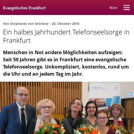
Nav
Evangelisches Frankfurt
Von
Stephanie von Selchow
– 20. Oktober 2016
Ein halbes Jahrhundert Telefonseelsorge in
Rubrik
Ausgabe
Autor_in
Frankfurt
Bücher & Filme
Menschen in Not andere Möglichkeiten aufzeigen:
Seit 50 Jahren gibt es in Frankfurt eine evangelische
Ethik
Telefonseelsorge. Unkompliziert, kostenlos, rund um
Gott & Glauben
die Uhr und an jedem Tag im Jahr.
Kultur
Lebenslagen
Meinungen
Menschen
Stadtkirche