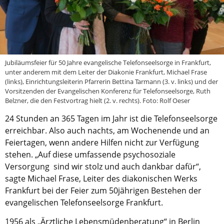
Aktuelle Printausgabe
Oktober 2017
Download
Jubiläumsfeier für 50 Jahre evangelische Telefonseelsorge in Frankfurt,
unter anderem mit dem Leiter der Diakonie Frankfurt, Michael Frase
Informationen
(links), Einrichtungsleiterin Pfarrerin Bettina Tarmann (3. v. links) und der
Vorsitzenden der Evangelischen Konferenz für Telefonseelsorge, Ruth
Aus (nicht nur) Frankfurter Blogs
Belzner, die den Festvortrag hielt (2. v. rechts). Foto: Rolf Oeser
Videos
24 Stunden an 365 Tagen im Jahr ist die Telefonseelsorge
erreichbar. Also auch nachts, am Wochenende und an
Beratung & Info
Feiertagen, wenn andere Hilfen nicht zur Verfügung
stehen. „Auf diese umfassende psychosoziale
Impressum
Versorgung sind wir stolz und auch dankbar dafür“,
sagte Michael Frase, Leiter des diakonischen Werks
Hinweis
Frankfurt bei der Feier zum 50jährigen Bestehen der
evangelischen Telefonseelsorge Frankfurt.
Diese Website wurde am 28. November 2017
archiviert. Neues Online-Angebot:
Evangelische
1956 als „Ärztliche Lebensmüdenberatung“ in Berlin