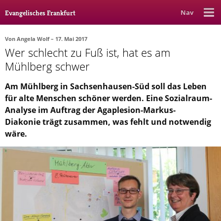
Nav
Evangelisches Frankfurt
Von
Angela Wolf
– 17. Mai 2017
Wer schlecht zu Fuß ist, hat es am
Rubrik
Ausgabe
Autor_in
Mühlberg schwer
Bücher & Filme
Am Mühlberg in Sachsenhausen-Süd soll das Leben
für alte Menschen schöner werden. Eine Sozialraum-
Ethik
Analyse im Auftrag der Agaplesion-Markus-
Gott & Glauben
Diakonie trägt zusammen, was fehlt und notwendig
wäre.
Kultur
Lebenslagen
Meinungen
Menschen
Stadtkirche