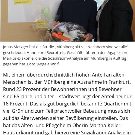
Aktuelle Printausgabe
Oktober 2017
Download
Jonas Metzger hat die Studie „Mühlberg aktiv – Nachbarn sind wir alle“
Informationen
geschrieben, Hannelore Rexroth ist Geschäftsführerin der Agaplesion-
Markus-Diakonie, die die Sozialraum-Analyse am Mühlberg in Auftrag
Aus (nicht nur) Frankfurter Blogs
gegeben hat. Foto: Angela Wolf
Videos
Mit einem überdurchschnittlich hohen Anteil an alten
Menschen ist der Mühlberg eine Ausnahme in Frankfurt.
Beratung & Info
Rund 23 Prozent der Bewohnerinnen und Bewohner
Impressum
sind 65 Jahre und älter – stadtweit liegt der Anteil bei nur
16 Prozent. Das als gut bürgerlich bekannte Quartier mit
Hinweis
viel Grün und zum Teil prachtvoller Bebauung muss sich
auf das Älterwerden seiner Bevölkerung einstellen. Das
Diese Website wurde am 28. November 2017
hat das Alten- und Pflegeheim Oberin-Martha-Keller-
archiviert. Neues Online-Angebot:
Evangelische
Haus erkannt und gab hierzu eine Sozialraum-Analyse in